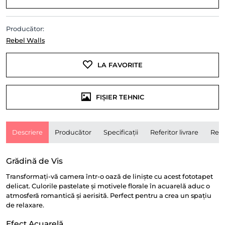
Producător:
Rebel Walls
LA FAVORITE
FIȘIER TEHNIC
Descriere
Producător
Specificații
Referitor livrare
Rece
Grădină de Vis
Transformați-vă camera într-o oază de liniște cu acest fototapet
delicat. Culorile pastelate și motivele florale în acuarelă aduc o
atmosferă romantică și aerisită. Perfect pentru a crea un spațiu
de relaxare.
Efect Acuarelă