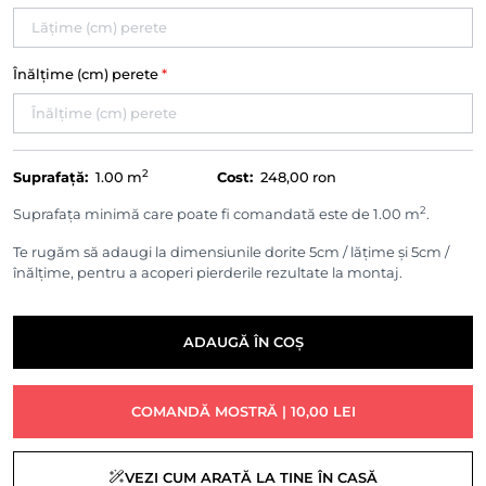
Înălțime (cm) perete
*
2
Suprafață:
1.00
m
Cost:
248,00 ron
2
Suprafața minimă care poate fi comandată este de 1.00 m
.
Te rugăm să adaugi la dimensiunile dorite 5cm / lățime și 5cm /
înălțime, pentru a acoperi pierderile rezultate la montaj.
ADAUGĂ ÎN COȘ
COMANDĂ MOSTRĂ | 10,00 LEI
VEZI CUM ARATĂ LA TINE ÎN CASĂ