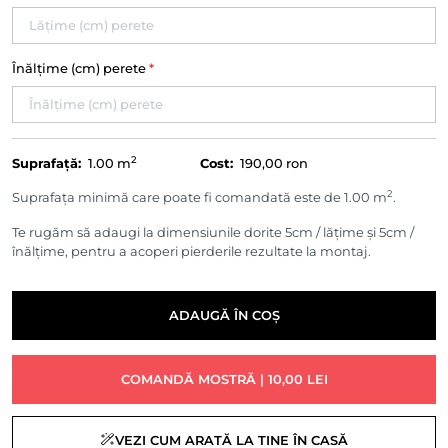
Înălțime (cm) perete
*
2
Suprafață:
1.00
m
Cost:
190,00 ron
2
Suprafața minimă care poate fi comandată este de 1.00 m
.
Te rugăm să adaugi la dimensiunile dorite 5cm / lățime și 5cm /
înălțime, pentru a acoperi pierderile rezultate la montaj.
ADAUGĂ ÎN COȘ
COMANDĂ MOSTRĂ | 10,00 LEI
VEZI CUM ARATĂ LA TINE ÎN CASĂ