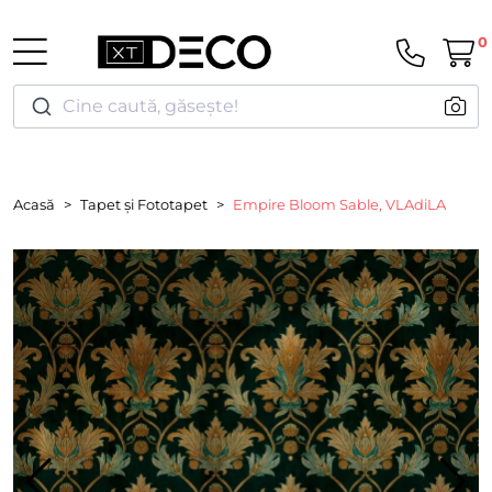
0
Cine caută, găsește!
Acasă
Tapet și Fototapet
Empire Bloom Sable, VLAdiLA