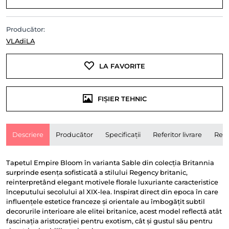
Producător:
VLAdiLA
LA FAVORITE
FIȘIER TEHNIC
Descriere
Producător
Specificații
Referitor livrare
Rece
Tapetul Empire Bloom în varianta Sable din colecția Britannia
surprinde esența sofisticată a stilului Regency britanic,
reinterpretând elegant motivele florale luxuriante caracteristice
începutului secolului al XIX-lea. Inspirat direct din epoca în care
influențele estetice franceze și orientale au îmbogățit subtil
decorurile interioare ale elitei britanice, acest model reflectă atât
fascinația aristocrației pentru exotism, cât și gustul său pentru