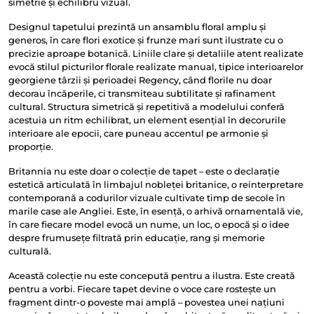
simetrie și echilibru vizual.
Designul tapetului prezintă un ansamblu floral amplu și
generos, în care flori exotice și frunze mari sunt ilustrate cu o
precizie aproape botanică. Liniile clare și detaliile atent realizate
evocă stilul picturilor florale realizate manual, tipice interioarelor
georgiene târzii și perioadei Regency, când florile nu doar
decorau încăperile, ci transmiteau subtilitate și rafinament
cultural. Structura simetrică și repetitivă a modelului conferă
acestuia un ritm echilibrat, un element esențial în decorurile
interioare ale epocii, care puneau accentul pe armonie și
proporție.
Britannia nu este doar o colecție de tapet – este o declarație
estetică articulată în limbajul nobleței britanice, o reinterpretare
contemporană a codurilor vizuale cultivate timp de secole în
marile case ale Angliei. Este, în esență, o arhivă ornamentală vie,
în care fiecare model evocă un nume, un loc, o epocă și o idee
despre frumusețe filtrată prin educație, rang și memorie
culturală.
Această colecție nu este concepută pentru a ilustra. Este creată
pentru a vorbi. Fiecare tapet devine o voce care rostește un
fragment dintr-o poveste mai amplă – povestea unei națiuni