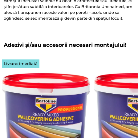
care și-a încrustat valorile nu doar în arhitectură sau literatură, ci
și în țesătura subtilă a interioarelor. Cu Britannia Unchained, am
ales să transpunem aceste valori pe pereți – acolo unde se
oglindesc, se sedimentează și devin parte din spațiul locuit.
Adezivi și/sau accesorii necesari montajului!
Livrare: imediată