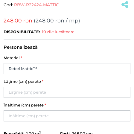
Cod:
RBW-R22424-MATTIC
248,00 ron
(
248,00 ron
/ mp)
DISPONIBILITATE:
10 zile lucrătoare
Personalizează
Material
*
Lățime (cm) perete
*
Înălțime (cm) perete
*
2
Suprafață:
1.00
m
Cost:
248,00 ron