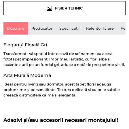
FIȘIER TEHNIC
Descriere
Producător
Specificații
Referitor livrare
Rece
Eleganță Florală Gri
Transformați-vă spațiul într-o oază de rafinament cu acest
fototapet impresionant. Imprimeul artistic, cu flori albe și
accente aurii pe un fundal gri, aduce o notă de prospețime și stil.
Artă Murală Modernă
Ideal pentru living sau dormitor, acest tapet floral adaugă
profunzime și personalitate. Textura delicată și culorile subtile
creează o atmosferă calmă și elegantă.
Adezivi și/sau accesorii necesari montajului!