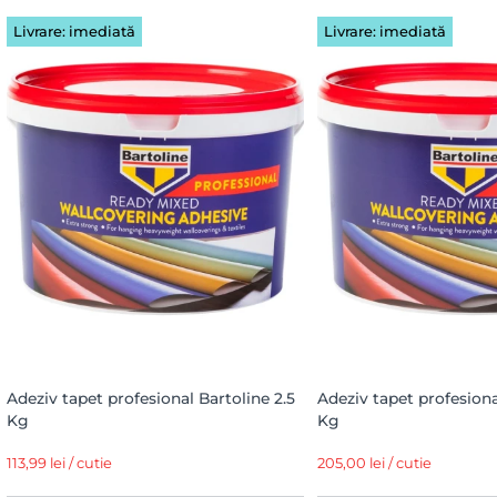
Livrare: imediată
Livrare: imediată
Adeziv tapet profesional Bartoline 2.5
Adeziv tapet profesiona
Kg
Kg
113,99 lei / cutie
205,00 lei / cutie