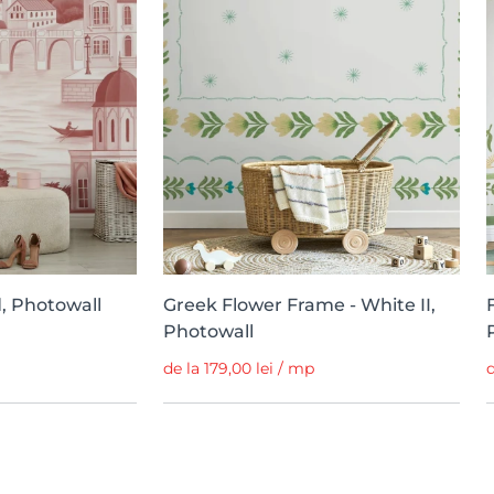
d, Photowall
Greek Flower Frame - White II,
Photowall
de la 179,00 lei / mp
d