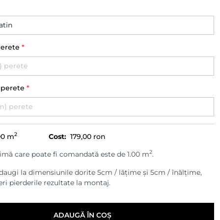
perete
*
) perete
*
2
00
m
Cost:
179,00 ron
2
imă care poate fi comandată este de 1.00 m
.
augi la dimensiunile dorite 5cm / lățime și 5cm / înălțime,
ri pierderile rezultate la montaj.
ADAUGĂ ÎN COȘ