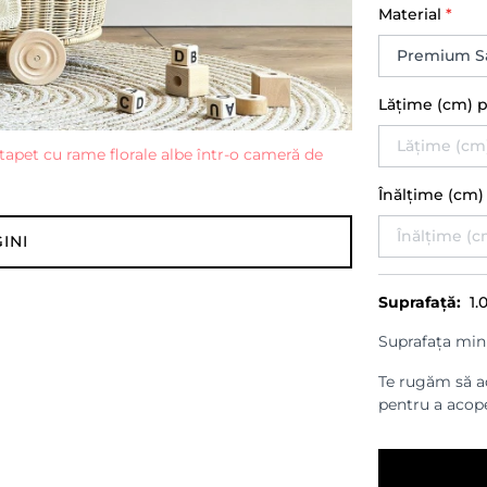
Material
*
Lățime (cm) 
Înălțime (cm
INI
Suprafață:
1.
Suprafața min
Te rugăm să ad
pentru a acope