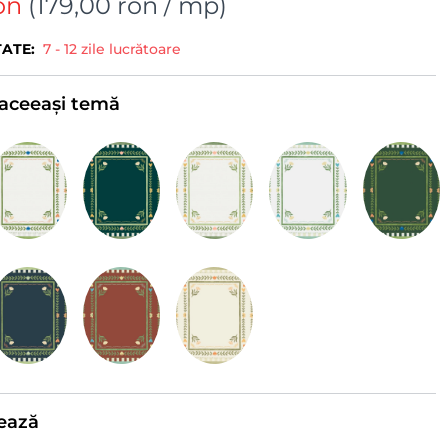
on
(
179,00 ron
/ mp)
TATE:
7 - 12 zile lucrătoare
e aceeași temă
ează