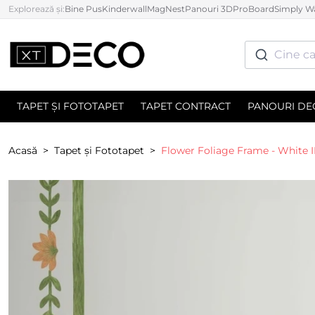
Explorează și:
Bine Pus
Kinderwall
MagNest
Panouri 3D
ProBoard
Simply Wa
Cine ca
TAPET ȘI FOTOTAPET
TAPET CONTRACT
PANOURI DE
Acasă
Tapet și Fototapet
Flower Foliage Frame - White II