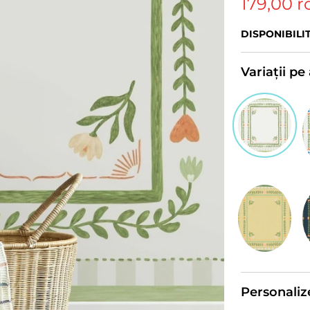
179,00 r
DISPONIBILI
Variații p
Personaliz