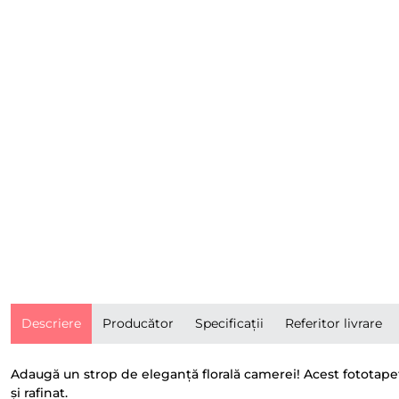
Descriere
Producător
Specificații
Referitor livrare
Adaugă un strop de eleganță florală camerei! Acest fototapet 
și rafinat.