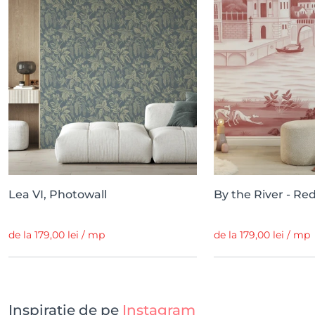
Lea VI, Photowall
By the River - Re
de la 179,00 lei / mp
de la 179,00 lei / mp
Inspirație de pe
Instagram