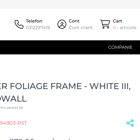
Telefon
Cont
Cart
0312297419
Cont client
0
- articole
COMPANIE
 FOLIAGE FRAME - WHITE III,
OWALL
tru pereții tăi
94903-PST