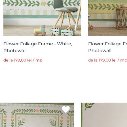
Flower Foliage Frame - White,
Flower Foliage F
Photowall
Photowall
de la 179,00 lei / mp
de la 179,00 lei / mp