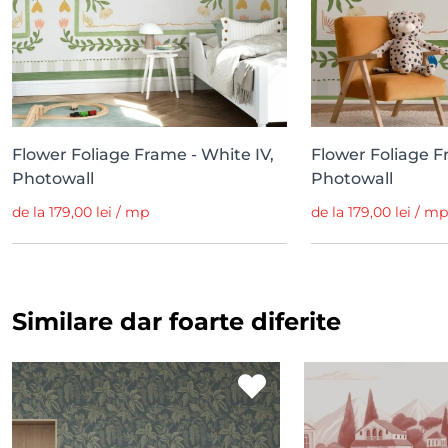
Flower Foliage Frame - White IV,
Flower Foliage Fr
Photowall
Photowall
de la 179,00 lei / mp
de la 179,00 lei / mp
Similare dar foarte diferite