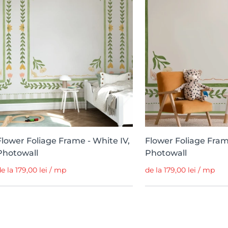
Flower Foliage Frame - White IV,
Flower Foliage Frame
Photowall
Photowall
e la 179,00 lei / mp
de la 179,00 lei / mp