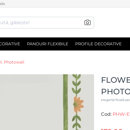
lls
ută, găsește!
CORATIVE
PANOURI FLEXIBILE
PROFILE DECORATIVE
I, Photowall
FLOWER
PHOT
eleganță florală pen
Cod:
PHW-E