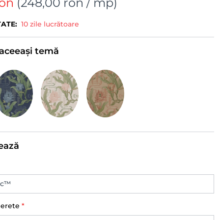
ron
(
248,00 ron
/ mp)
TATE:
10 zile lucrătoare
e aceeași temă
ează
perete
*