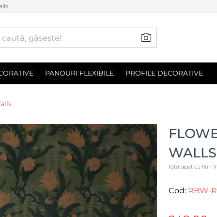
lls
CORATIVE
PANOURI FLEXIBILE
PROFILE DECORATIVE
alls
FLOWE
WALLS
fototapet cu flori 
Cod:
RBW-R2