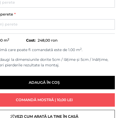
) perete
*
2
00
m
Cost:
248,00 ron
2
imă care poate fi comandată este de 1.00 m
.
augi la dimensiunile dorite 5cm / lățime și 5cm / înălțime,
ri pierderile rezultate la montaj.
ADAUGĂ ÎN COȘ
COMANDĂ MOSTRĂ | 10,00 LEI
VEZI CUM ARATĂ LA TINE ÎN CASĂ