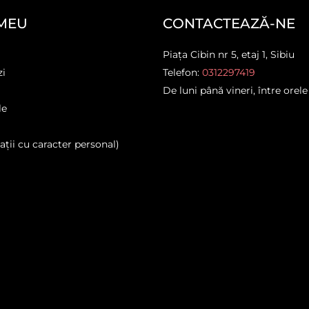
MEU
CONTACTEAZĂ-NE
Piața Cibin nr 5, etaj 1, Sibiu
zi
Telefon:
0312297419
De luni până vineri, între orele
le
ții cu caracter personal)