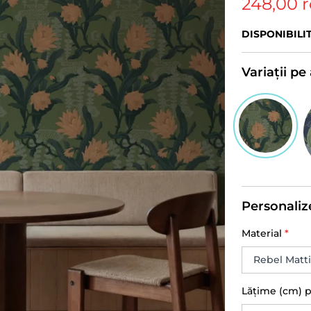
248,00 
DISPONIBILI
Variații p
Personaliz
Material
*
Lățime (cm) 