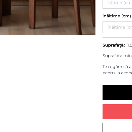
Înălțime (cm
Suprafață:
1.
Suprafața min
Te rugăm să ad
pentru a acope