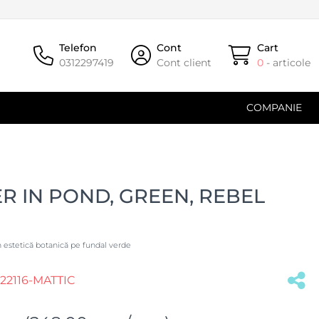
Telefon
Cont
Cart
0312297419
Cont client
0
- articole
COMPANIE
R IN POND, GREEN, REBEL
în estetică botanică pe fundal verde
2116-MATTIC