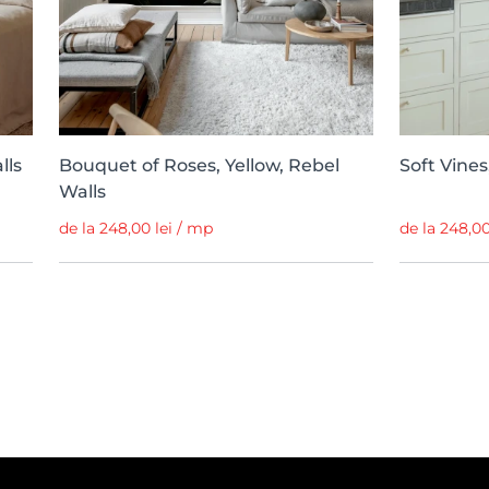
lls
Bouquet of Roses, Yellow, Rebel
Soft Vines
Walls
de la 248,00 lei / mp
de la 248,00