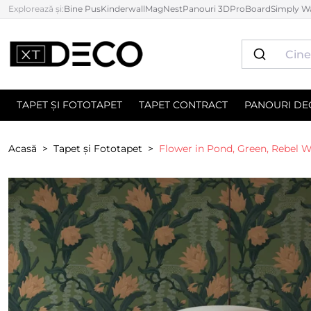
Explorează și:
Bine Pus
Kinderwall
MagNest
Panouri 3D
ProBoard
Simply Wa
TAPET ȘI FOTOTAPET
TAPET CONTRACT
PANOURI DE
Acasă
Tapet și Fototapet
Flower in Pond, Green, Rebel W