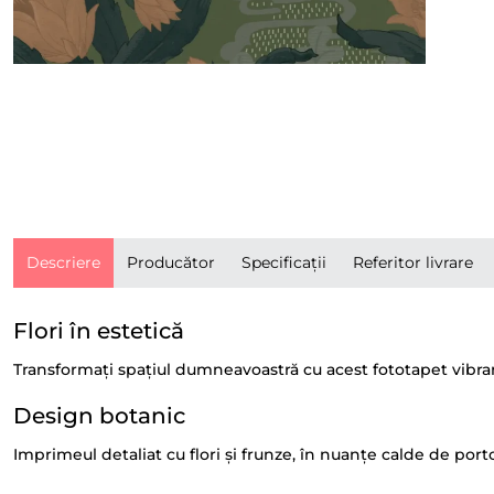
Descriere
Producător
Specificații
Referitor livrare
Flori în estetică
Transformați spațiul dumneavoastră cu acest fototapet vibran
Design botanic
Imprimeul detaliat cu flori și frunze, în nuanțe calde de port