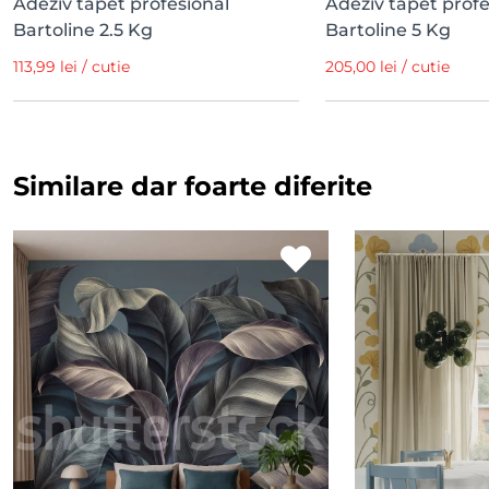
Adeziv tapet profesional
Adeziv tapet profe
Bartoline 2.5 Kg
Bartoline 5 Kg
113,99 lei / cutie
205,00 lei / cutie
Similare dar foarte diferite