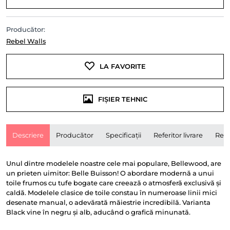
Producător:
Rebel Walls
LA FAVORITE
FIȘIER TEHNIC
Descriere
Producător
Specificații
Referitor livrare
Rece
Unul dintre modelele noastre cele mai populare, Bellewood, are
un prieten uimitor: Belle Buisson! O abordare modernă a unui
toile frumos cu tufe bogate care creează o atmosferă exclusivă și
caldă. Modelele clasice de toile constau în numeroase linii mici
desenate manual, o adevărată măiestrie incredibilă. Varianta
Black vine în negru și alb, aducând o grafică minunată.