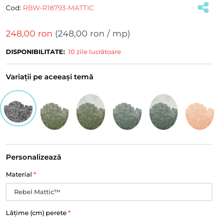
Cod:
RBW-R18793-MATTIC
248,00 ron
(
248,00 ron
/ mp)
DISPONIBILITATE:
10 zile lucrătoare
Variații pe aceeași temă
Personalizează
Material
*
Lățime (cm) perete
*