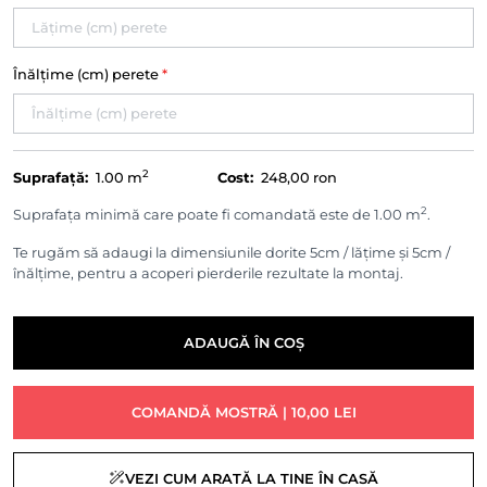
Înălțime (cm) perete
*
2
Suprafață:
1.00
m
Cost:
248,00 ron
2
Suprafața minimă care poate fi comandată este de 1.00 m
.
Te rugăm să adaugi la dimensiunile dorite 5cm / lățime și 5cm /
înălțime, pentru a acoperi pierderile rezultate la montaj.
ADAUGĂ ÎN COȘ
COMANDĂ MOSTRĂ | 10,00 LEI
VEZI CUM ARATĂ LA TINE ÎN CASĂ