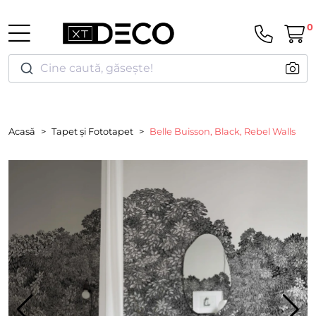
0
Cine caută, găsește!
Acasă
Tapet și Fototapet
Belle Buisson, Black, Rebel Walls