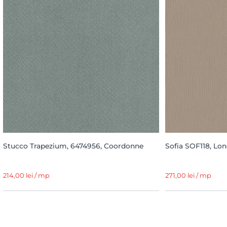
Stucco Trapezium, 6474956, Coordonne
Sofia SOF118, Lo
214,00 lei / mp
271,00 lei / mp