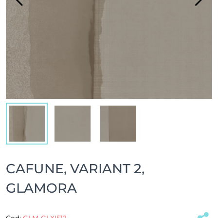
CAFUNE, VARIANT 2,
GLAMORA
Cod:
GLM-GLXI512
(#32992)