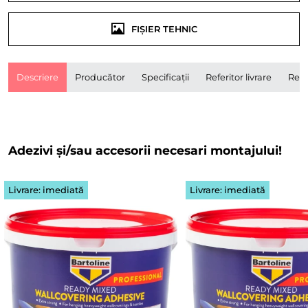
FIȘIER TEHNIC
Descriere
Producător
Specificații
Referitor livrare
Rece
Adezivi și/sau accesorii necesari montajului!
Livrare: imediată
Livrare: imediată