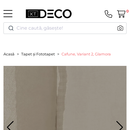
0
Cine caută, găsește!
Acasă
Tapet și Fototapet
Cafune, Variant 2, Glamora