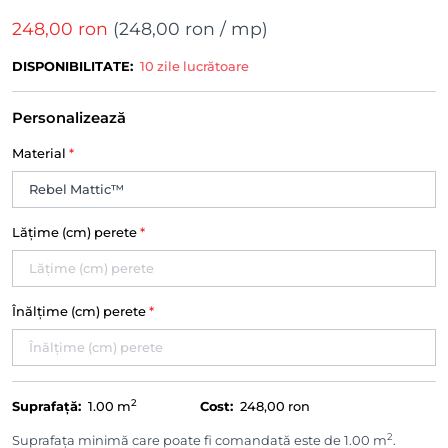
248,00 ron
(
248,00 ron
/ mp)
DISPONIBILITATE:
10 zile lucrătoare
Personalizează
Material
*
Lățime (cm) perete
*
Înălțime (cm) perete
*
2
Suprafață:
1.00
m
Cost:
248,00 ron
2
Suprafața minimă care poate fi comandată este de 1.00 m
.