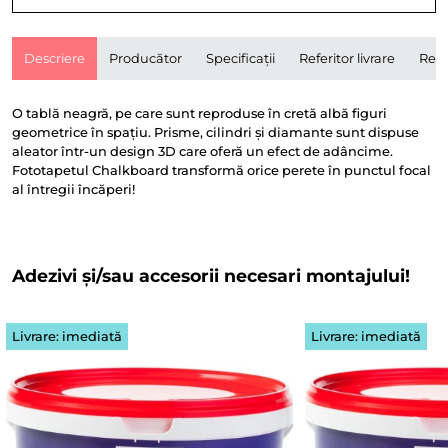
Descriere
Producător
Specificații
Referitor livrare
Rece
O tablă neagră, pe care sunt reproduse în cretă albă figuri
geometrice în spațiu. Prisme, cilindri și diamante sunt dispuse
aleator într-un design 3D care oferă un efect de adâncime.
Fototapetul Chalkboard transformă orice perete în punctul focal
al întregii încăperi!
Adezivi și/sau accesorii necesari montajului!
Livrare: imediată
Livrare: imediată