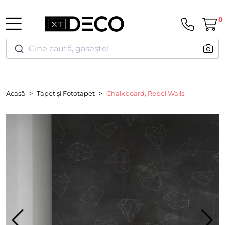
0
Cine caută, găsește!
Acasă
Tapet și Fototapet
Chalkboard, Rebel Walls