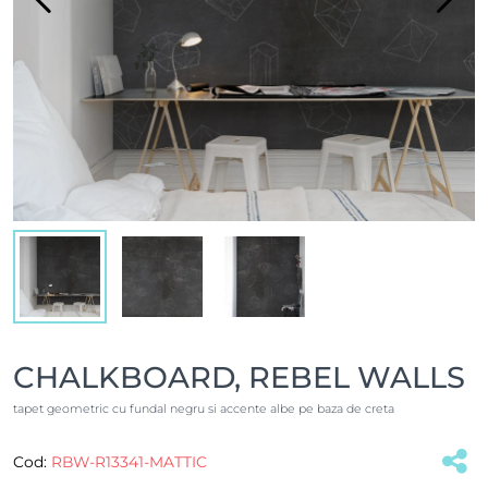
CHALKBOARD, REBEL WALLS
tapet geometric cu fundal negru si accente albe pe baza de creta
Cod:
RBW-R13341-MATTIC