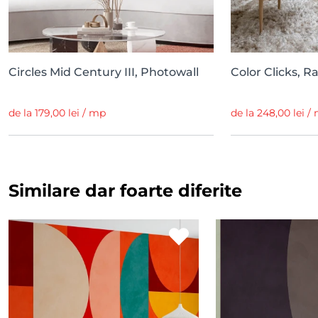
Circles Mid Century III, Photowall
Color Clicks, R
de la 179,00 lei / mp
de la 248,00 lei /
Similare dar foarte diferite