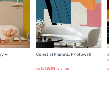
y VI,
Celestial Planets, Photowall
de la 158,99 lei / mp
d