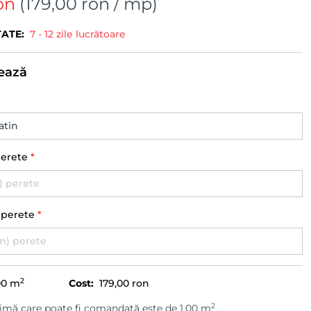
on
(
179,00 ron
/ mp)
TATE:
7 - 12 zile lucrătoare
ează
perete
*
) perete
*
2
00
m
Cost:
179,00 ron
2
imă care poate fi comandată este de 1.00 m
.