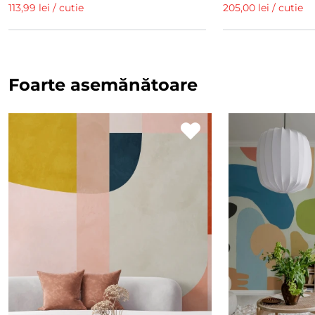
113,99 lei / cutie
205,00 lei / cutie
Foarte asemănătoare