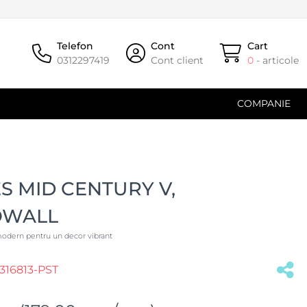
Telefon
Cont
Cart
0312297419
Cont client
0
- articole
COMPANIE
S MID CENTURY V,
OWALL
odern pentru un decor vibrant
16813-PST