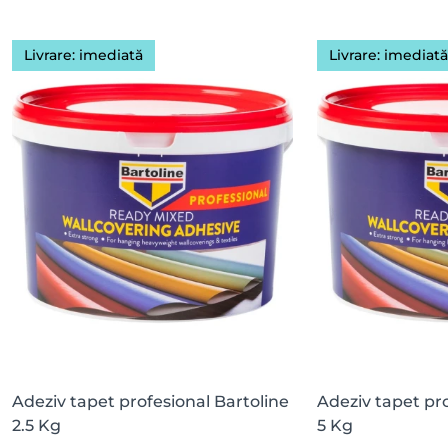
Livrare: imediată
Livrare: imediat
Adeziv tapet profesional Bartoline
Adeziv tapet pro
2.5 Kg
5 Kg