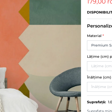
179,00 r
DISPONIBILI
Personaliz
Material
*
Lățime (cm) 
Înălțime (cm
Suprafață:
1.
Suprafața min