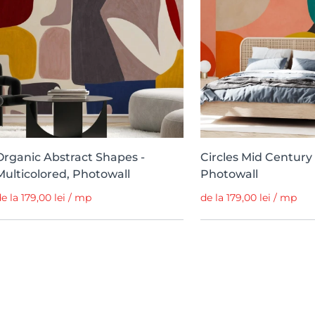
Organic Abstract Shapes -
Circles Mid Century V
Multicolored, Photowall
Photowall
e la 179,00 lei / mp
de la 179,00 lei / mp