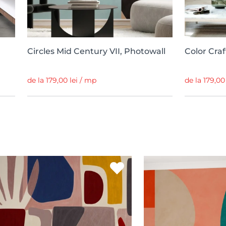
Circles Mid Century VII, Photowall
Color Craf
de la 179,00 lei / mp
de la 179,00