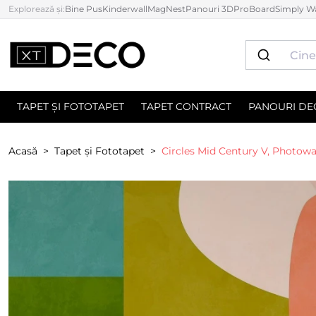
Explorează și:
Bine Pus
Kinderwall
MagNest
Panouri 3D
ProBoard
Simply Wa
TAPET ȘI FOTOTAPET
TAPET CONTRACT
PANOURI DE
Acasă
Tapet și Fototapet
Circles Mid Century V, Photowa