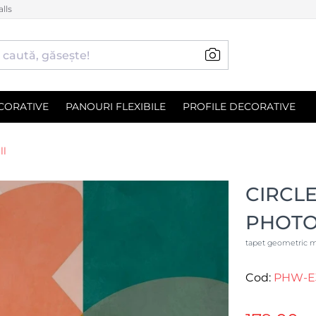
lls
CORATIVE
PANOURI FLEXIBILE
PROFILE DECORATIVE
ll
CIRCLE
PHOT
tapet geometric m
Cod:
PHW-E3