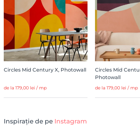
Circles Mid Century X, Photowall
Circles Mid Centur
Photowall
de la 179,00 lei / mp
de la 179,00 lei / mp
Inspirație de pe
Instagram