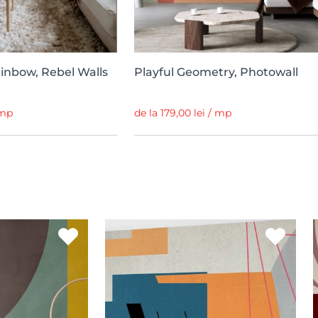
ainbow, Rebel Walls
Playful Geometry, Photowall
 mp
de la 179,00 lei / mp