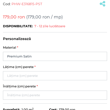
Cod:
PHW-E316815-PST
179,00 ron
(
179,00 ron
/ mp)
DISPONIBILITATE:
7 - 12 zile lucrătoare
Personalizează
Material
*
Lățime (cm) perete
*
Înălțime (cm) perete
*
2
Suprafață:
1.00
m
Cost:
179,00 ron