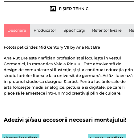
FIȘIER TEHNIC
Descriere
Producător
Specificații
Referitor livrare
Rece
Fototapet Circles Mid Century VII by Ana Rut Bre
Ana Rut Bre este grafician profesionist și locuiește în vestul
Germaniei, în romantica Vale a Rinului. Este absolventă de
design de comunicare și ilustrație, și și-a continuat educația prin
studiul artelor liberale la o universitate germană. Astăzi lucrează
în propriul studio ca designer & artist. Pentru lucrările sale de
artă folosește medii analogice, picturale și digitale, pe care îi
place să le amestece într-un mod creativ și plin de culoare.
Adezivi și/sau accesorii necesari montajului!