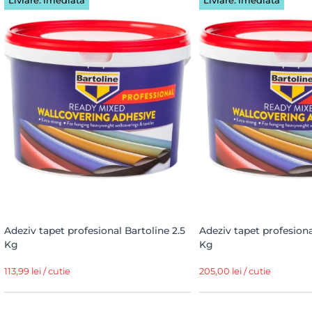
Livrare: imediată
Livrare: imediată
Adeziv tapet profesional Bartoline 2.5
Adeziv tapet profesiona
Kg
Kg
113,99 lei / cutie
205,00 lei / cutie