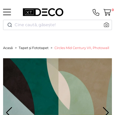
0
Cine caută, găsește!
Acasă
Tapet și Fototapet
Circles Mid Century VII, Photowall