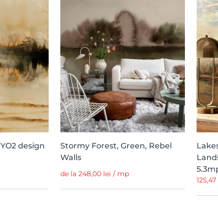
- YO2 design
Stormy Forest, Green, Rebel
Lake
Walls
Lands
5.3mp
de la 248,00 lei / mp
125,47