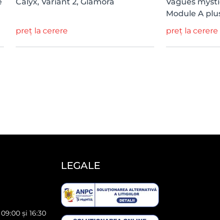
e
Calyx, Variant 2, Glamora
Vagues mystiq
Module A plu
preț la cerere
preț la cerere
LEGALE
 09:00 și 16:30