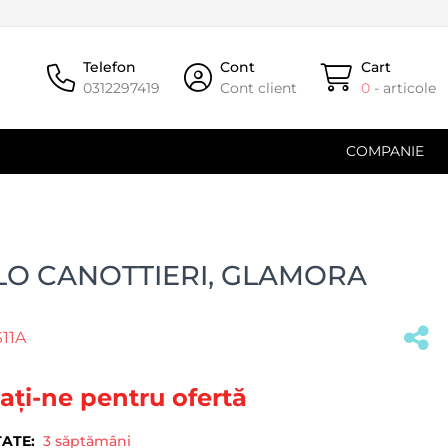
Telefon
Cont
Cart
0312297419
Cont client
0
- articole
COMPANIE
LO CANOTTIERI, GLAMORA
11A
(#33003)
ați-ne pentru ofertă
TATE:
3 săptămâni