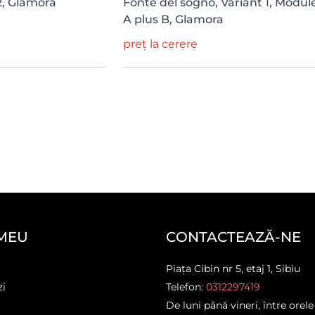
2, Glamora
Fonte del sogno, Variant 1, Modul
A plus B, Glamora
preț la cerere
MEU
CONTACTEAZĂ-NE
Piața Cibin nr 5, etaj 1, Sibiu
zi
Telefon:
0312297419
De luni până vineri, între orele