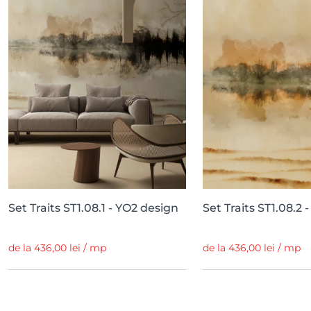
Set Traits ST1.08.1 - YO2 design
Set Traits ST1.08.2 
de la 436,00 lei / mp
de la 436,00 lei / mp