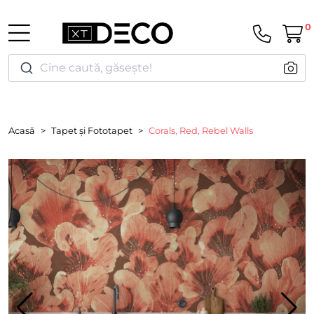
0
Cine caută, găsește!
Acasă
Tapet și Fototapet
Corals, Red, Rebel Walls