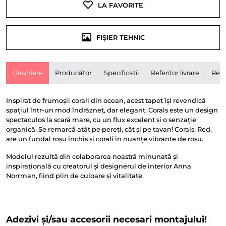
LA FAVORITE
FIȘIER TEHNIC
Descriere
Producător
Specificații
Referitor livrare
Rece
Inspirat de frumoșii corali din ocean, acest tapet își revendică
spațiul într-un mod îndrăzneț, dar elegant. Corals este un design
spectaculos la scară mare, cu un flux excelent și o senzație
organică. Se remarcă atât pe pereți, cât și pe tavan! Corals, Red,
are un fundal roșu închis și corali în nuanțe vibrante de roșu.
Modelul rezultă din colaborarea noastră minunată și
inspirațională cu creatorul și designerul de interior Anna
Norrman, fiind plin de culoare și vitalitate.
Adezivi și/sau accesorii necesari montajului!