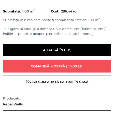
2
Suprafață:
1.00
m
Cost:
286,44 ron
2
Suprafața minimă care poate fi comandată este de 1.00 m
.
Te rugăm să adaugi la dimensiunile dorite 5cm / lățime și 5cm /
înălțime, pentru a acoperi pierderile rezultate la montaj.
ADAUGĂ ÎN COȘ
COMANDĂ MOSTRĂ | 10,00 LEI
VEZI CUM ARATĂ LA TINE ÎN CASĂ
Producător:
Rebel Walls