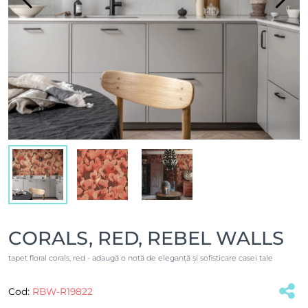
CORALS, RED, REBEL WALLS
tapet floral corals, red - adaugă o notă de eleganță și sofisticare casei tale
Cod:
RBW-R19822
(#28230)