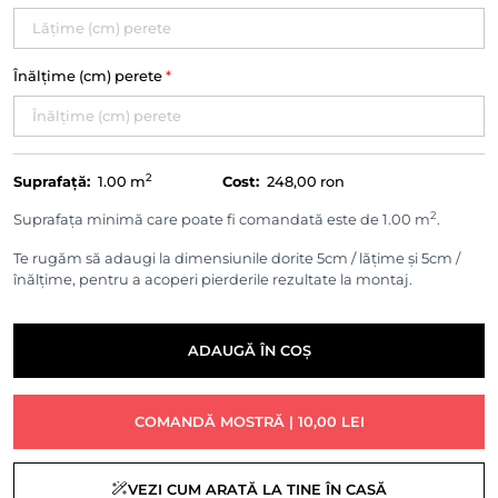
Înălțime (cm) perete
*
2
Suprafață:
1.00
m
Cost:
248,00 ron
2
Suprafața minimă care poate fi comandată este de 1.00 m
.
Te rugăm să adaugi la dimensiunile dorite 5cm / lățime și 5cm /
înălțime, pentru a acoperi pierderile rezultate la montaj.
ADAUGĂ ÎN COȘ
COMANDĂ MOSTRĂ | 10,00 LEI
VEZI CUM ARATĂ LA TINE ÎN CASĂ