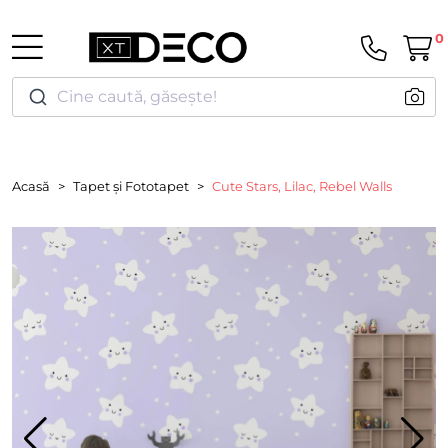
0
Cine caută, găsește!
Acasă
Tapet și Fototapet
Cute Stars, Lilac, Rebel Walls