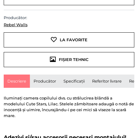
Producător:
Rebel Walls
LA FAVORITE
FIȘIER TEHNIC
Descriere
Producător
Specificații
Referitor livrare
Rece
Iluminați camera copilului dvs. cu strălucirea blândă a
modelului Cute Stars, Lilac. Stelele zâmbitoare adaugă o notă de
inocență și uimire, încurajându-i pe cei mici să viseze la scară
mare.
Adezivi și/sau accesorii necesari montajului!