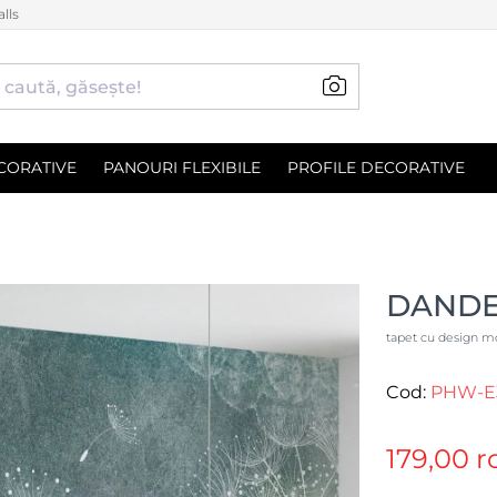
lls
CORATIVE
PANOURI FLEXIBILE
PROFILE DECORATIVE
DANDE
tapet cu design mo
Cod:
PHW-E
179,00 r