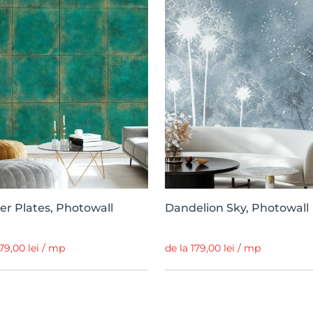
r Plates, Photowall
Dandelion Sky, Photowall
179,00 lei / mp
de la 179,00 lei / mp