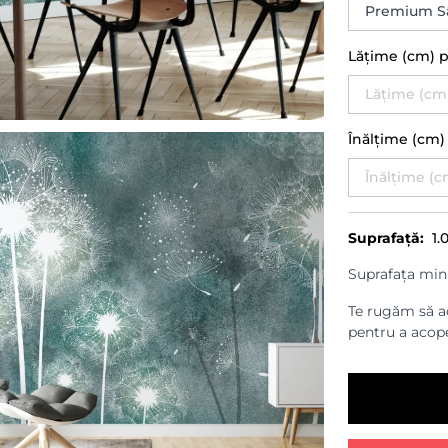
Lățime (cm) 
Înălțime (cm
Suprafață:
1.
Suprafața min
Te rugăm să ad
pentru a acope