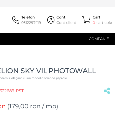
Telefon
Cont
Cart
0312297419
Cont client
0
- articole
COMPANIE
LION SKY VII, PHOTOWALL
dern si elegant, cu un model discret de papadie.
322689-PST
on
(
179,00 ron
/ mp)