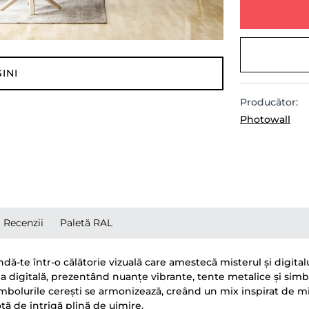
INI
Producător:
Photowall
Recenzii
Paletă RAL
ndă-te într-o călătorie vizuală care amestecă misterul și digita
 digitală, prezentând nuanțe vibrante, tente metalice și simb
simbolurile cerești se armonizează, creând un mix inspirat de mi
tă de intrigă plină de uimire.