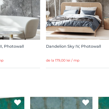
I, Photowall
Dandelion Sky IV, Photowall
 mp
de la 179,00 lei / mp