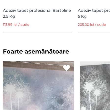
Adeziv tapet profesional Bartoline
Adeziv tapet pro
2.5 Kg
5 Kg
113,99 lei / cutie
205,00 lei / cutie
Foarte asemănătoare