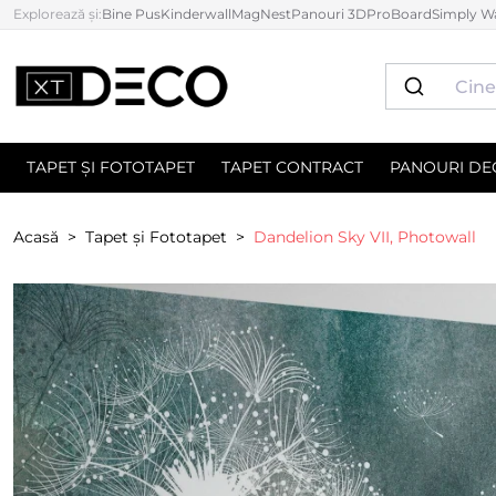
Explorează și:
Bine Pus
Kinderwall
MagNest
Panouri 3D
ProBoard
Simply Wa
TAPET ȘI FOTOTAPET
TAPET CONTRACT
PANOURI DE
Acasă
Tapet și Fototapet
Dandelion Sky VII, Photowall