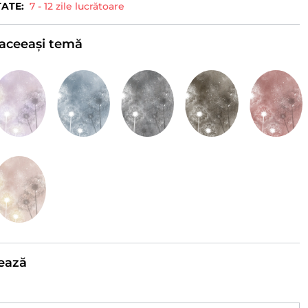
TATE:
7 - 12 zile lucrătoare
e aceeași temă
ează