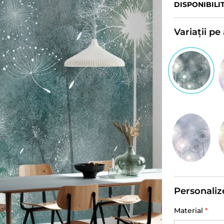
DISPONIBILI
Variații p
Personaliz
Material
*