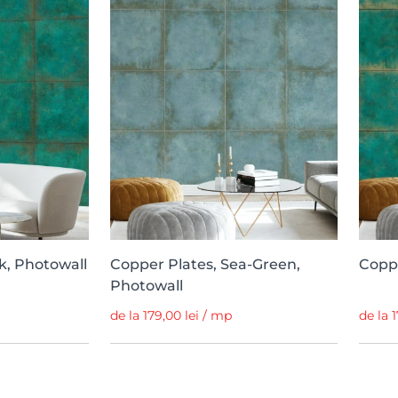
k, Photowall
Copper Plates, Sea-Green,
Coppe
Photowall
de la 179,00 lei / mp
de la 