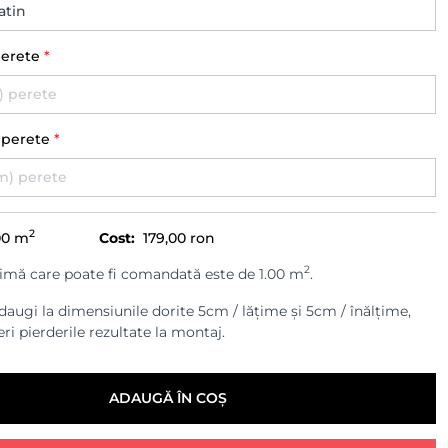
perete
*
) perete
*
2
00
m
Cost:
179,00 ron
2
imă care poate fi comandată este de 1.00 m
.
augi la dimensiunile dorite 5cm / lățime și 5cm / înălțime,
ri pierderile rezultate la montaj.
ADAUGĂ ÎN COȘ