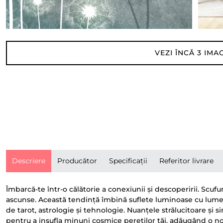
VEZI ÎNCĂ
3
IMAG
Descriere
Producător
Specificații
Referitor livrare
Îmbarcă-te într-o călătorie a conexiunii și descoperirii. Scufu
ascunse. Această tendință îmbină suflete luminoase cu lumea
de tarot, astrologie și tehnologie. Nuanțele strălucitoare și 
pentru a insufla minuni cosmice pereților tăi, adăugând o no