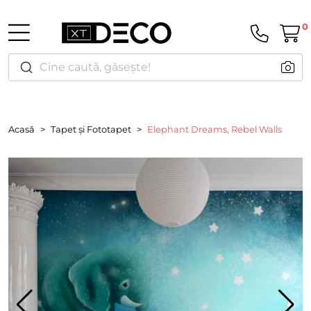
0
Cine caută, găsește!
Acasă
Tapet și Fototapet
Elephant Dreams, Rebel Walls