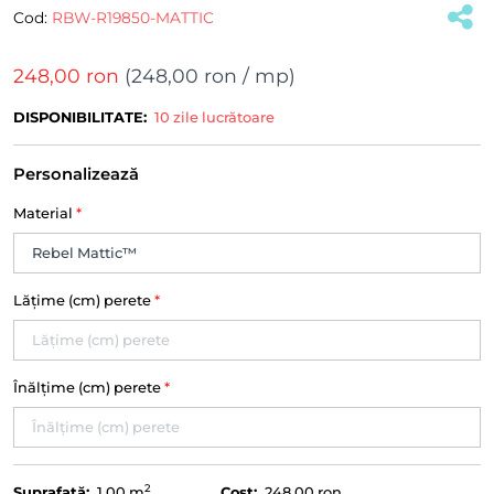
Cod:
RBW-R19850-MATTIC
248,00 ron
(
248,00 ron
/ mp)
DISPONIBILITATE:
10 zile lucrătoare
Personalizează
Material
*
Lățime (cm) perete
*
Înălțime (cm) perete
*
2
Suprafață:
1.00
m
Cost:
248,00 ron