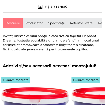
FIȘIER TEHNIC
Descriere
Producător
Specificații
Referitor livrare
Rece
Invitați liniștea cerului nopții în casa dvs. cu tapetul Elephant
Dreams. Ilustrația adorabilă a unui mic elefant în mijlocul unui
cer înstelat promovează o atmosferă liniștitoare și visătoare,
făcându-l o alegere excelentă pentru camerele copiilor.
Adezivi și/sau accesorii necesari montajului!
Livrare: imediată
Livrare: imediată