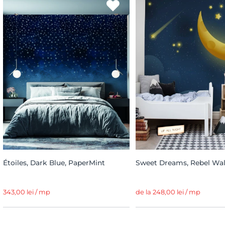
Étoiles, Dark Blue, PaperMint
Sweet Dreams, Rebel Wal
343,00 lei / mp
de la 248,00 lei / mp