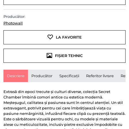
Producător:
Photowall
LA FAVORITE
FIȘIER TEHNIC
Descriere
Producător
Specificații
Referitor livrare
Rece
Extrasă din epoci trecute și culturi diverse, colecția Secret
Chamber îmbină comori antice cu estetica modernă.
Meșteșugul, calitatea și pasiunea sunt în centrul atenției. Un stil
extravagant, potrivit pentru cei care îmbrățișează viața cu
pasiune nemărginită, infuzând fiecare clipă cu prezență teatrală.
Este o sărbătoare vizuală pentru ochi, cu modele și materiale
alese cu meticulozitate, inclusiv pietre exclusive împodobite cu