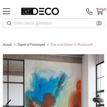
0
Cine caută, găsește!
Acasă
Tapet și Fototapet
Fire and Water II, Photowall