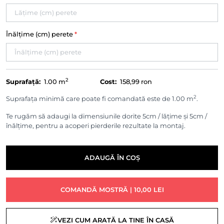
Înălțime (cm) perete
*
2
Suprafață:
1.00
m
Cost:
158,99 ron
2
Suprafața minimă care poate fi comandată este de 1.00 m
.
Te rugăm să adaugi la dimensiunile dorite 5cm / lățime și 5cm /
înălțime, pentru a acoperi pierderile rezultate la montaj.
ADAUGĂ ÎN COȘ
COMANDĂ MOSTRĂ | 10,00 LEI
VEZI CUM ARATĂ LA TINE ÎN CASĂ