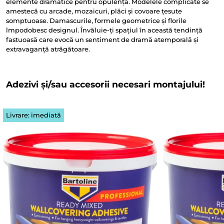
elemente dramatice pentru opulență. Modelele complicate se
amestecă cu arcade, mozaicuri, plăci și covoare țesute
somptuoase. Damascurile, formele geometrice și florile
împodobesc designul. Învăluie-ți spațiul în această tendință
fastuoasă care evocă un sentiment de dramă atemporală și
extravaganță atrăgătoare.
Adezivi și/sau accesorii necesari montajului!
Livrare: imediată