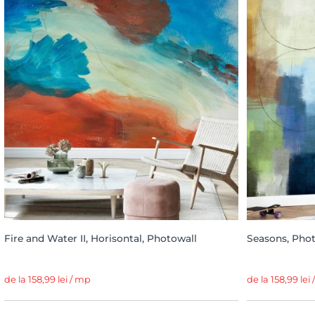
Fire and Water II, Horisontal, Photowall
Seasons, Pho
de la 158,99 lei / mp
de la 158,99 lei