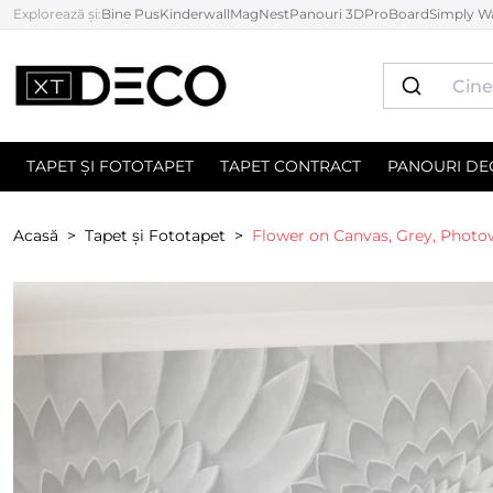
Explorează și:
Bine Pus
Kinderwall
MagNest
Panouri 3D
ProBoard
Simply Wa
TAPET ȘI FOTOTAPET
TAPET CONTRACT
PANOURI DE
Acasă
Tapet și Fototapet
Flower on Canvas, Grey, Photo