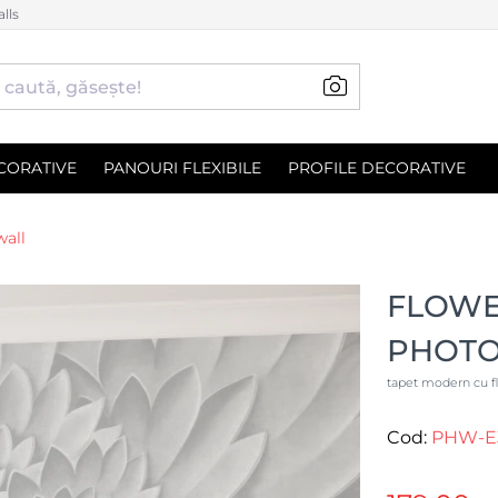
lls
CORATIVE
PANOURI FLEXIBILE
PROFILE DECORATIVE
wall
FLOWE
PHOT
tapet modern cu flo
Cod:
PHW-E3