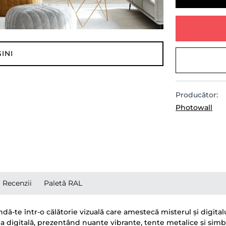
INI
Producător:
Photowall
Recenzii
Paletă RAL
ndă-te într-o călătorie vizuală care amestecă misterul și digita
 digitală, prezentând nuanțe vibrante, tente metalice și simb