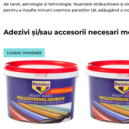
de tarot, astrologie și tehnologie. Nuanțele strălucitoare și 
pentru a insufla minuni cosmice pereților tăi, adăugând o no
Adezivi și/sau accesorii necesari m
Livrare: imediată