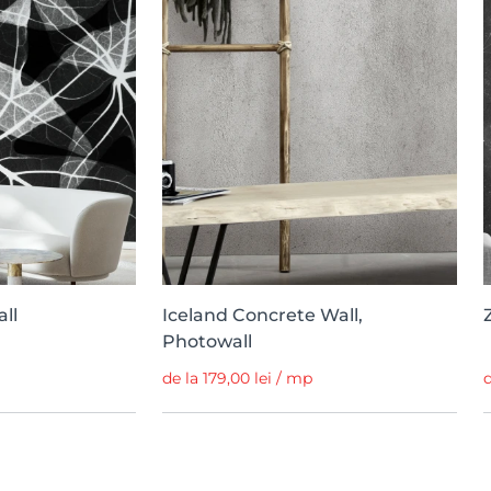
ll
Iceland Concrete Wall,
Photowall
de la 179,00 lei / mp
d