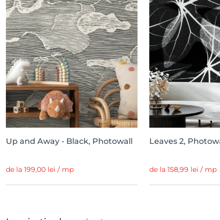
Up and Away - Black, Photowall
Leaves 2, Photowa
de la 199,00 lei / mp
de la 158,99 lei / mp