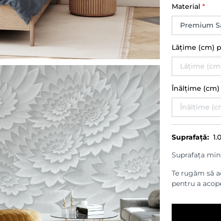
Material
*
Lățime (cm) 
Înălțime (cm
Suprafață:
1.
Suprafața min
Te rugăm să ad
pentru a acope