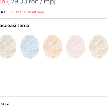
on
(
179,00 ron
/ mp)
TATE:
7 - 12 zile lucrătoare
e aceeași temă
ează