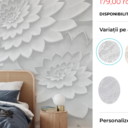
179,00 r
DISPONIBILI
Variații p
Personaliz