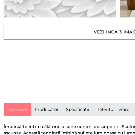
VEZI ÎNCĂ
3
IMAG
Descriere
Producător
Specificații
Referitor livrare
Îmbarcă-te într-o călătorie a conexiunii și descoperirii. Scufu
ascunse. Această tendință îmbină suflete luminoase cu lumea