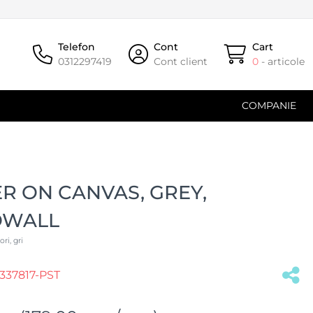
Telefon
Cont
Cart
0312297419
Cont client
0
- articole
COMPANIE
R ON CANVAS, GREY,
OWALL
ri, gri
37817-PST