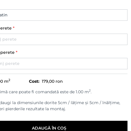
perete
*
) perete
*
2
00
m
Cost:
179,00 ron
2
imă care poate fi comandată este de 1.00 m
.
augi la dimensiunile dorite 5cm / lățime și 5cm / înălțime,
ri pierderile rezultate la montaj.
ADAUGĂ ÎN COȘ