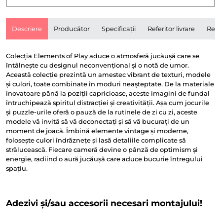
Descriere
Producător
Specificații
Referitor livrare
Rece
Colecția Elements of Play aduce o atmosferă jucăușă care se
întâlnește cu designul neconvențional și o notă de umor.
Această colecție prezintă un amestec vibrant de texturi, modele
și culori, toate combinate în moduri neașteptate. De la materiale
inovatoare până la poziții capricioase, aceste imagini de fundal
întruchipează spiritul distracției și creativității. Așa cum jocurile
și puzzle-urile oferă o pauză de la rutinele de zi cu zi, aceste
modele vă invită să vă deconectați și să vă bucurați de un
moment de joacă. Îmbină elemente vintage și moderne,
folosește culori îndrăznețe și lasă detaliile complicate să
strălucească. Fiecare cameră devine o pânză de optimism și
energie, radiind o aură jucăușă care aduce bucurie întregului
spațiu.
Adezivi și/sau accesorii necesari montajului!