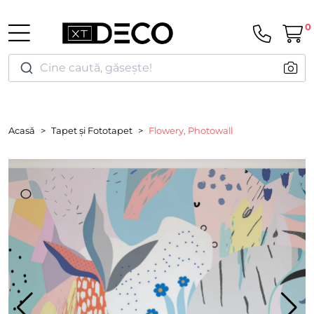
0
Cine caută, găsește!
Acasă
Tapet și Fototapet
Flowery, Photowall