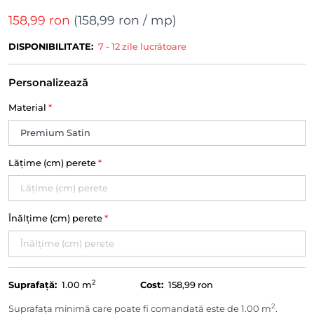
158,99 ron
(
158,99 ron
/ mp)
DISPONIBILITATE:
7 - 12 zile lucrătoare
Personalizează
Material
*
Lățime (cm) perete
*
Înălțime (cm) perete
*
2
Suprafață:
1.00
m
Cost:
158,99 ron
2
Suprafața minimă care poate fi comandată este de 1.00 m
.