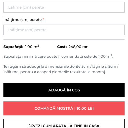
Înălțime (cm) perete
*
2
Suprafață:
1.00
m
Cost:
248,00 ron
2
Suprafața minimă care poate fi comandată este de 1.00 m
.
Te rugăm să adaugi la dimensiunile dorite 5cm / lățime și 5cm /
înălțime, pentru a acoperi pierderile rezultate la montaj.
ADAUGĂ ÎN COȘ
COMANDĂ MOSTRĂ | 10,00 LEI
VEZI CUM ARATĂ LA TINE ÎN CASĂ