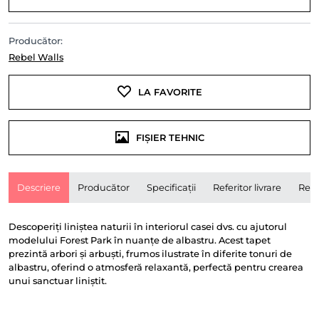
Producător:
Rebel Walls
LA FAVORITE
FIȘIER TEHNIC
Descriere
Producător
Specificații
Referitor livrare
Rece
Descoperiți liniștea naturii în interiorul casei dvs. cu ajutorul
modelului Forest Park în nuanțe de albastru. Acest tapet
prezintă arbori și arbuști, frumos ilustrate în diferite tonuri de
albastru, oferind o atmosferă relaxantă, perfectă pentru crearea
unui sanctuar liniștit.