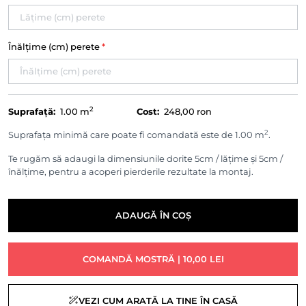
Înălțime (cm) perete
*
2
Suprafață:
1.00
m
Cost:
248,00 ron
2
Suprafața minimă care poate fi comandată este de 1.00 m
.
Te rugăm să adaugi la dimensiunile dorite 5cm / lățime și 5cm /
înălțime, pentru a acoperi pierderile rezultate la montaj.
ADAUGĂ ÎN COȘ
COMANDĂ MOSTRĂ | 10,00 LEI
VEZI CUM ARATĂ LA TINE ÎN CASĂ