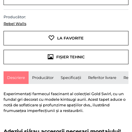
Producător:
Rebel Walls
LA FAVORITE
FIȘIER TEHNIC
Descriere
Producător
Specificații
Referitor livrare
Rece
Experimentați farmecul fascinant al colecției Gold Swirl, cu un
fundal gri decorat cu modele kintsugi aurii. Acest tapet aduce o
notă de sofisticare și profunzime spațiilor dvs., ilustrând
frumusețea imperfecțiunii și a restaurării.
Adezivi și/sau accesorii necesari montajului!