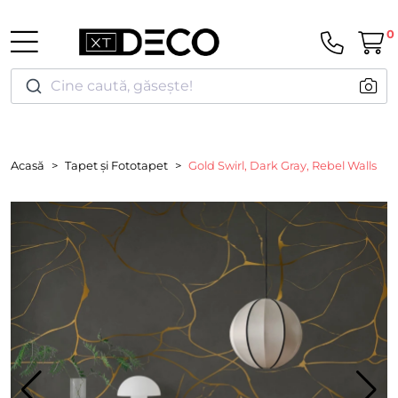
0
Cine caută, găsește!
Acasă
Tapet și Fototapet
Gold Swirl, Dark Gray, Rebel Walls