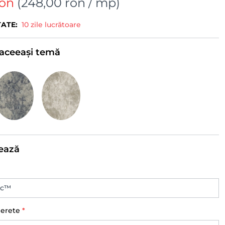
ron
(
248,00 ron
/ mp)
TATE:
10 zile lucrătoare
e aceeași temă
ează
perete
*