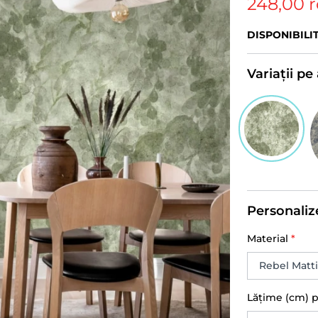
248,00 
DISPONIBILI
Variații p
Personaliz
Material
*
Lățime (cm) 