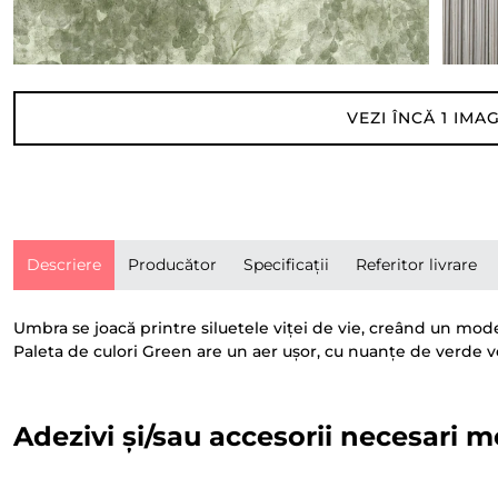
VEZI ÎNCĂ
1
IMAG
Descriere
Producător
Specificații
Referitor livrare
Umbra se joacă printre siluetele viței de vie, creând un model
Paleta de culori Green are un aer ușor, cu nuanțe de verde ver
Adezivi și/sau accesorii necesari m