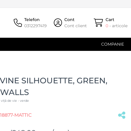
Telefon
Cont
Cart
0312297419
Cont client
0
- articole
COMPANIE
VINE SILHOUETTE, GREEN,
 WALLS
 viță de vie - verde
8877-MATTIC