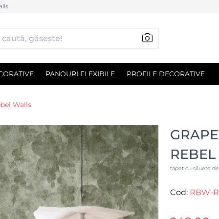
lls
CORATIVE
PANOURI FLEXIBILE
PROFILE DECORATIVE
ebel Walls
GRAPE
REBEL
tapet cu siluete de
Cod:
RBW-R1