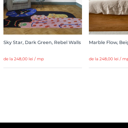
Sky Star, Dark Green, Rebel Walls
Marble Flow, Bei
de la 248,00 lei / mp
de la 248,00 lei / m