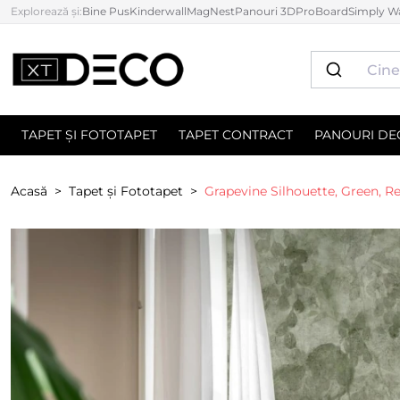
Explorează și:
Bine Pus
Kinderwall
MagNest
Panouri 3D
ProBoard
Simply Wa
TAPET ȘI FOTOTAPET
TAPET CONTRACT
PANOURI DE
Acasă
Tapet și Fototapet
Grapevine Silhouette, Green, R