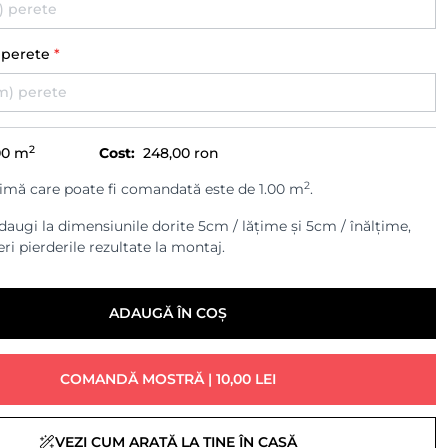
) perete
*
2
00
m
Cost:
248,00 ron
2
imă care poate fi comandată este de 1.00 m
.
augi la dimensiunile dorite 5cm / lățime și 5cm / înălțime,
ri pierderile rezultate la montaj.
ADAUGĂ ÎN COȘ
COMANDĂ MOSTRĂ | 10,00 LEI
VEZI CUM ARATĂ LA TINE ÎN CASĂ