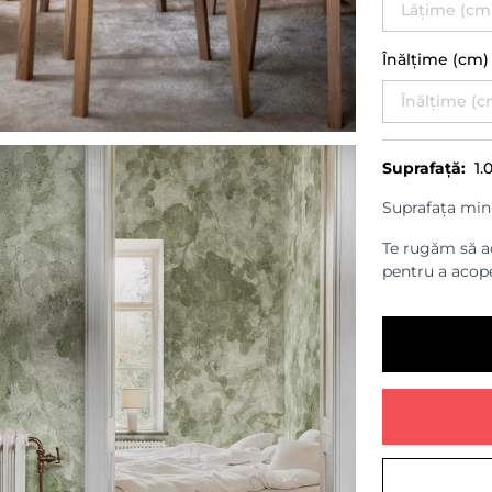
Înălțime (cm
Suprafață:
1.
Suprafața min
Te rugăm să ad
pentru a acope