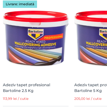
Livrare: imediată
Adeziv tapet profesional
Adeziv tapet pro
Bartoline 2.5 Kg
Bartoline 5 Kg
113,99 lei / cutie
205,00 lei / cutie