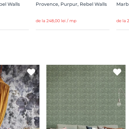
bel Walls
Provence, Purpur, Rebel Walls
Marbl
de la 248,00 lei / mp
de la 