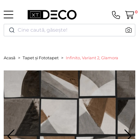
0
Cine caută, găsește!
Acasă
Tapet și Fototapet
Infinito, Variant 2, Glamora