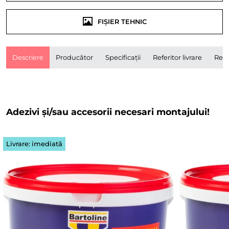
FIȘIER TEHNIC
Descriere
Producător
Specificații
Referitor livrare
Rece
Adezivi și/sau accesorii necesari montajului!
Livrare: imediată