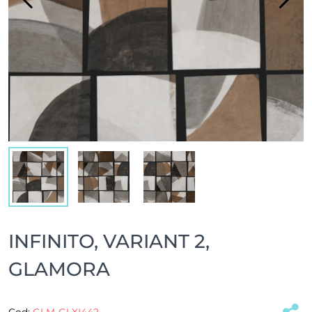
INFINITO, VARIANT 2,
GLAMORA
Cod:
GLM-GLXI442
(#32944)