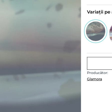
Variații p
Producător:
Glamora