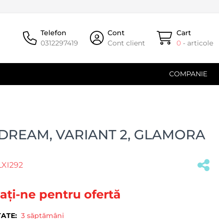
Telefon
Cont
Cart
0312297419
Cont client
0
- articole
COMPANIE
 DREAM, VARIANT 2, GLAMORA
LXI292
(#32952)
ați-ne pentru ofertă
TATE:
3 săptămâni