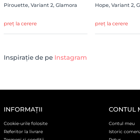
Pirouette, Variant 2, Glamora
Hope, Variant 2, 
preț la cerere
preț la cerere
Inspirație de pe
Instagram
INFORMAȚII
CONTUL 
Cookie-urile folosite
Contul meu
Referitor la livrare
Istoric comen
Termeni și condiții
Retur