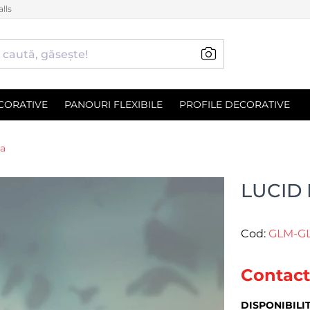
lls
CORATIVE
PANOURI FLEXIBILE
PROFILE DECORATIVE
ra
LUCID
Cod:
GLM-G
Contact
DISPONIBILI