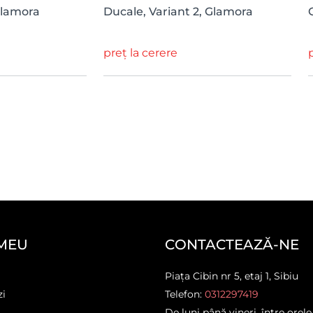
Glamora
Ducale, Variant 2, Glamora
preț la cerere
MEU
CONTACTEAZĂ-NE
Piața Cibin nr 5, etaj 1, Sibiu
zi
Telefon:
0312297419
De luni până vineri, între orele