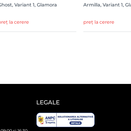
Ghost, Variant 1, Glamora
Armilla, Variant 1, 
preț la cerere
preț la cerere
LEGALE
 09:00 și 16:30