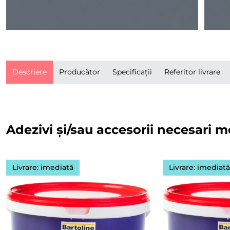
Descriere
Producător
Specificații
Referitor livrare
Adezivi și/sau accesorii necesari m
Livrare: imediată
Livrare: imediat