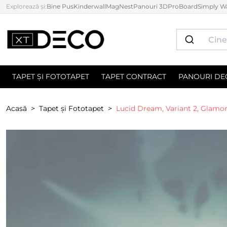
Explorează și:
Bine Pus
Kinderwall
MagNest
Panouri 3D
ProBoard
Simply Wa
TAPET ȘI FOTOTAPET
TAPET CONTRACT
PANOURI DE
Acasă
Tapet și Fototapet
Lucid Dream, Variant 2, Glamo