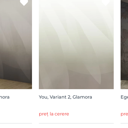
amora
You, Variant 2, Glamora
Ege
preț la cerere
pre