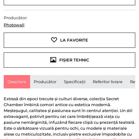
Producător:
Photowall
LA FAVORITE
FIȘIER TEHNIC
Descriere
Producător
Specificații
Referitor livrare
Rece
Extrasă din epoci trecute și culturi diverse, colecția Secret
Chamber îmbină comori antice cu estetica modernă.
Meșteșugul, calitatea și pasiunea sunt în centrul atenției. Un stil
extravagant, potrivit pentru cei care îmbrățișează viața cu
pasiune nemărginită, infuzând fiecare clipă cu prezență teatrală.
Este o sărbătoare vizuală pentru ochi, cu modele și materiale
alese cu meticulozitate, inclusiv pietre exclusive împodobite cu