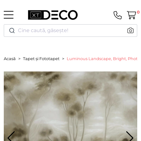
0
Cine caută, găsește!
Acasă
Tapet și Fototapet
Luminous Landscape, Bright, Photo