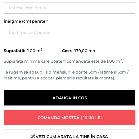
Înălțime (cm) perete
*
2
Suprafață:
1.00
m
Cost:
179,00 ron
2
Suprafața minimă care poate fi comandată este de 1.00 m
.
Te rugăm să adaugi la dimensiunile dorite 5cm / lățime și 5cm /
înălțime, pentru a acoperi pierderile rezultate la montaj.
ADAUGĂ ÎN COȘ
COMANDĂ MOSTRĂ | 10,00 LEI
VEZI CUM ARATĂ LA TINE ÎN CASĂ