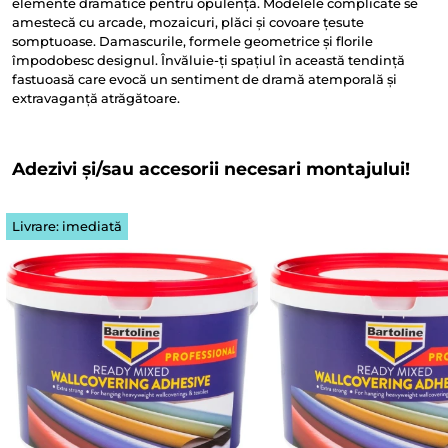
elemente dramatice pentru opulență. Modelele complicate se
amestecă cu arcade, mozaicuri, plăci și covoare țesute
somptuoase. Damascurile, formele geometrice și florile
împodobesc designul. Învăluie-ți spațiul în această tendință
fastuoasă care evocă un sentiment de dramă atemporală și
extravaganță atrăgătoare.
Adezivi și/sau accesorii necesari montajului!
Livrare: imediată