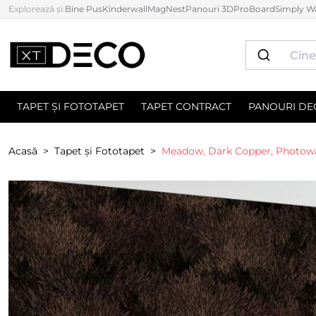
Explorează și:
Bine Pus
Kinderwall
MagNest
Panouri 3D
ProBoard
Simply Wa
TAPET ȘI FOTOTAPET
TAPET CONTRACT
PANOURI DE
Acasă
Tapet și Fototapet
Meadow, Dark Copper, Photowa