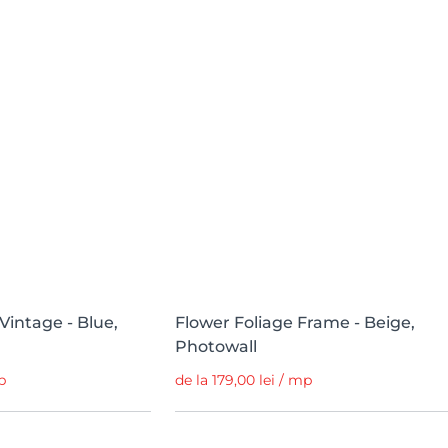
 Vintage - Blue,
Flower Foliage Frame - Beige,
Photowall
p
de la 179,00 lei / mp