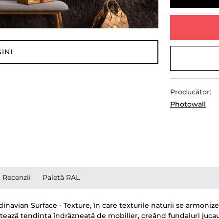
INI
Producător:
Photowall
Recenzii
Paletă RAL
navian Surface - Texture, în care texturile naturii se armonizea
ează tendința îndrăzneață de mobilier, creând fundaluri jucause