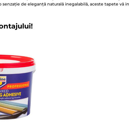
și o senzație de eleganță naturală inegalabilă, aceste tapete vă i
ontajului!