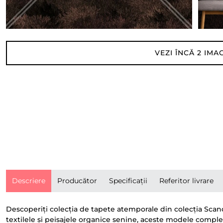
VEZI ÎNCĂ
2
IMAG
Descriere
Producător
Specificații
Referitor livrare
Descoperiți colecția de tapete atemporale din colecția Scandi
textilele și peisajele organice senine, aceste modele complet