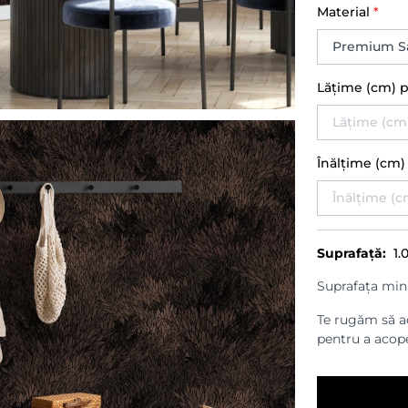
Material
*
Lățime (cm) 
Înălțime (cm
Suprafață:
1.
Suprafața min
Te rugăm să ad
pentru a acope