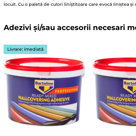
locuit. Cu o paletă de culori liniștitoare care evocă liniștea 
Adezivi și/sau accesorii necesari m
Livrare: imediată