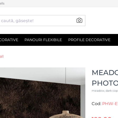
lls
CORATIVE
PANOURI FLEXIBILE
PROFILE DECORATIVE
ll
MEADO
PHOT
meadow, dark cop
Cod:
PHW-E