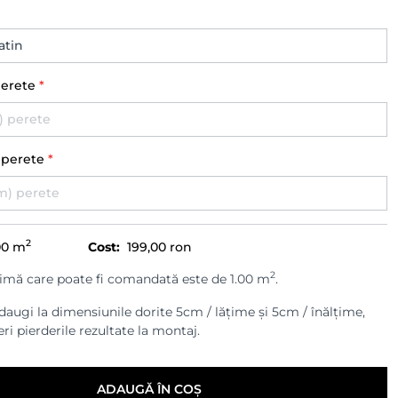
perete
*
) perete
*
2
00
m
Cost:
199,00 ron
2
imă care poate fi comandată este de 1.00 m
.
augi la dimensiunile dorite 5cm / lățime și 5cm / înălțime,
ri pierderile rezultate la montaj.
ADAUGĂ ÎN COȘ