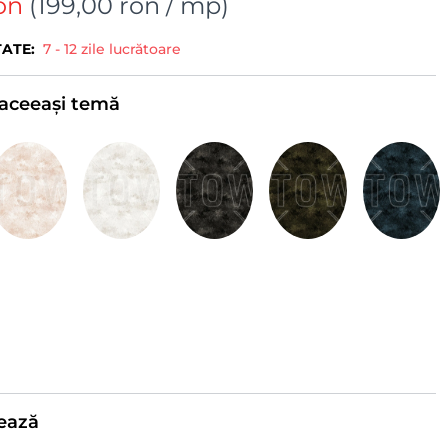
on
(
199,00 ron
/ mp)
TATE:
7 - 12 zile lucrătoare
e aceeași temă
ează