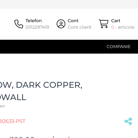
Telefon
Cont
Cart
0312297419
Cont client
0
- articole
COMPANIE
W, DARK COPPER,
OWALL
per
92633-PST