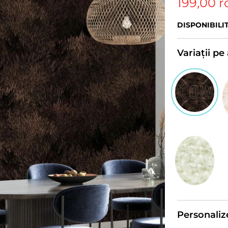
199,00 r
DISPONIBILI
Variații p
Personaliz