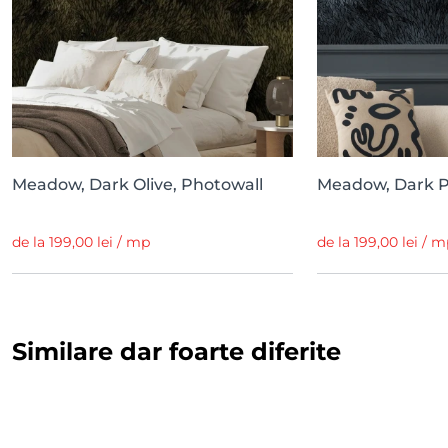
Meadow, Dark Olive, Photowall
Meadow, Dark Pe
de la 199,00 lei / mp
de la 199,00 lei / 
Similare dar foarte diferite