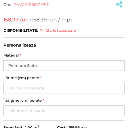
Cod:
PHW-E316107-PST
158,99 ron
(
158,99 ron
/ mp)
DISPONIBILITATE:
7 - 12 zile lucrătoare
Personalizează
Material
*
Lățime (cm) perete
*
Înălțime (cm) perete
*
2
Suprafață:
1.00
m
Cost:
158,99 ron