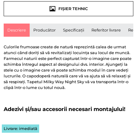
FIȘIER TEHNIC
Descriere
Producător
Specificații
Referitor livrare
Rece
Culorile frumoase create de natură reprezintă calea de urmat
atunci când doriți să vă revitalizați locuința sau locul de muncă.
Farmecul naturii este perfect capturat într-o imagine care poate
schimba întregul aspect al designului dvs. interior. Ajungeți la
stele cu o imagine care vă poate schimba modul în care vedeți
lucrurile. O capodoperă naturală care vă va ajuta să vă relaxați și
să respirați. Tapetul Milky Way Night Sky vă va transporta într-o
clipă într-o lume cu totul nouă.
Adezivi și/sau accesorii necesari montajului!
Livrare: imediată