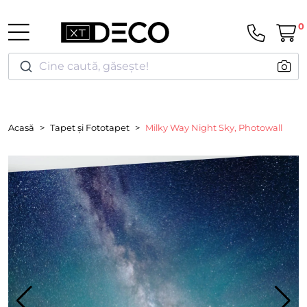
0
Cine caută, găsește!
Acasă
Tapet și Fototapet
Milky Way Night Sky, Photowall