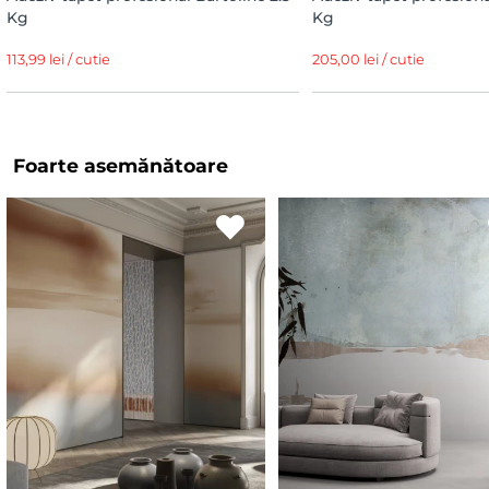
Kg
Kg
113,99 lei / cutie
205,00 lei / cutie
Foarte asemănătoare