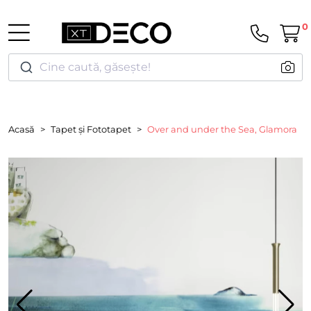
0
Cine caută, găsește!
Acasă
Tapet și Fototapet
Over and under the Sea, Glamora