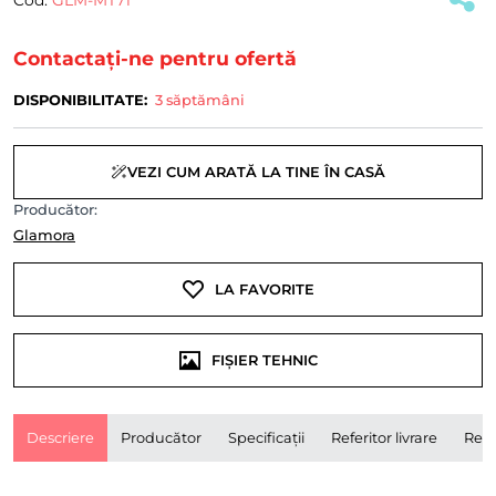
Contactați-ne pentru ofertă
DISPONIBILITATE:
3 săptămâni
VEZI CUM ARATĂ LA TINE ÎN CASĂ
Producător:
Glamora
LA FAVORITE
FIȘIER TEHNIC
Descriere
Producător
Specificații
Referitor livrare
Rece