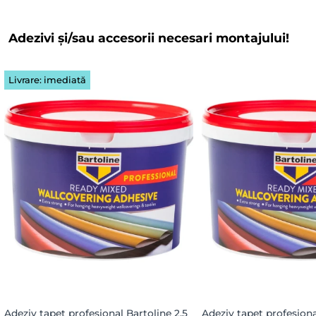
Adezivi și/sau accesorii necesari montajului!
Livrare: imediată
Adeziv tapet profesional Bartoline 2.5
Adeziv tapet profesiona