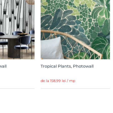
wall
Tropical Plants, Photowall
de la 158,99 lei / mp