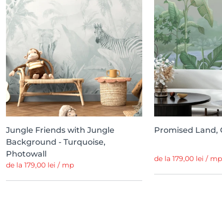
Jungle Friends with Jungle
Promised Land, 
Background - Turquoise,
Photowall
de la 179,00 lei / mp
de la 179,00 lei / mp