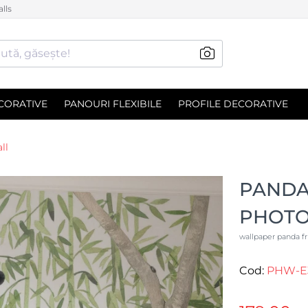
lls
ută, găsește!
CORATIVE
PANOURI FLEXIBILE
PROFILE DECORATIVE
ll
PANDA 
PHOT
wallpaper panda fr
Cod:
PHW-E