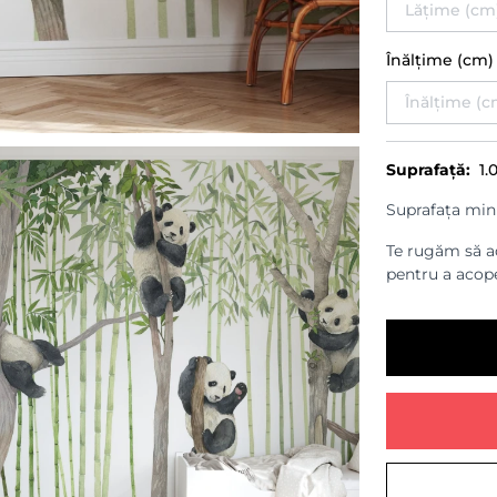
Înălțime (cm
Suprafață:
1.
Suprafața min
Te rugăm să ad
pentru a acope