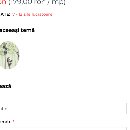
on
(
179,00 ron
/ mp)
TATE:
7 - 12 zile lucrătoare
e aceeași temă
ează
perete
*