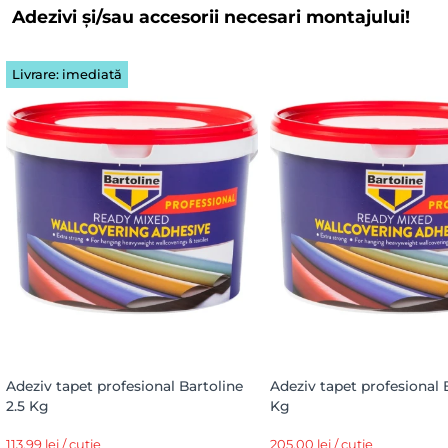
Adezivi și/sau accesorii necesari montajului!
Livrare: imediată
Adeziv tapet profesional Bartoline
Adeziv tapet profesional 
2.5 Kg
Kg
113,99 lei / cutie
205,00 lei / cutie