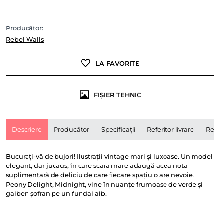
Producător:
Rebel Walls
LA FAVORITE
FIȘIER TEHNIC
Descriere
Producător
Specificații
Referitor livrare
Rece
Bucurați-vă de bujori! Ilustrații vintage mari și luxoase. Un model
elegant, dar jucaus, în care scara mare adaugă acea nota
suplimentară de deliciu de care fiecare spațiu o are nevoie.
Peony Delight, Midnight, vine în nuanțe frumoase de verde și
galben șofran pe un fundal alb.