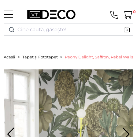
0
Cine caută, găsește!
Acasă
Tapet și Fototapet
Peony Delight, Saffron, Rebel Walls