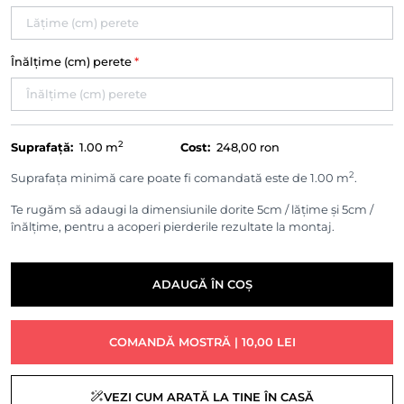
Înălțime (cm) perete
*
2
Suprafață:
1.00
m
Cost:
248,00 ron
2
Suprafața minimă care poate fi comandată este de 1.00 m
.
Te rugăm să adaugi la dimensiunile dorite 5cm / lățime și 5cm /
înălțime, pentru a acoperi pierderile rezultate la montaj.
ADAUGĂ ÎN COȘ
COMANDĂ MOSTRĂ | 10,00 LEI
VEZI CUM ARATĂ LA TINE ÎN CASĂ