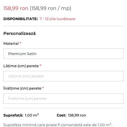
158,99 ron
(
158,99 ron
/ mp)
DISPONIBILITATE:
7 - 12 zile lucrătoare
Personalizează
Material
*
Lățime (cm) perete
*
Înălțime (cm) perete
*
2
Suprafață:
1.00
m
Cost:
158,99 ron
2
Suprafața minimă care poate fi comandată este de 1.00 m
.