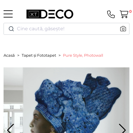
0
Cine caută, găsește!
Acasă
Tapet și Fototapet
Pure Style, Photowall