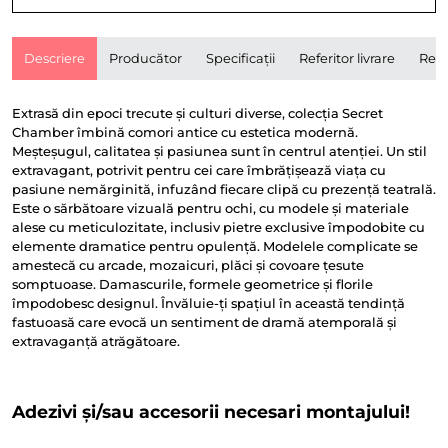
Descriere
Producător
Specificații
Referitor livrare
Rece
Extrasă din epoci trecute și culturi diverse, colecția Secret
Chamber îmbină comori antice cu estetica modernă.
Meșteșugul, calitatea și pasiunea sunt în centrul atenției. Un stil
extravagant, potrivit pentru cei care îmbrățișează viața cu
pasiune nemărginită, infuzând fiecare clipă cu prezență teatrală.
Este o sărbătoare vizuală pentru ochi, cu modele și materiale
alese cu meticulozitate, inclusiv pietre exclusive împodobite cu
elemente dramatice pentru opulență. Modelele complicate se
amestecă cu arcade, mozaicuri, plăci și covoare țesute
somptuoase. Damascurile, formele geometrice și florile
împodobesc designul. Învăluie-ți spațiul în această tendință
fastuoasă care evocă un sentiment de dramă atemporală și
extravaganță atrăgătoare.
Adezivi și/sau accesorii necesari montajului!