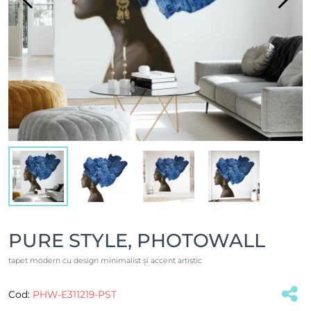
PURE STYLE, PHOTOWALL
tapet modern cu design minimalist și accent artistic
Cod:
PHW-E311219-PST