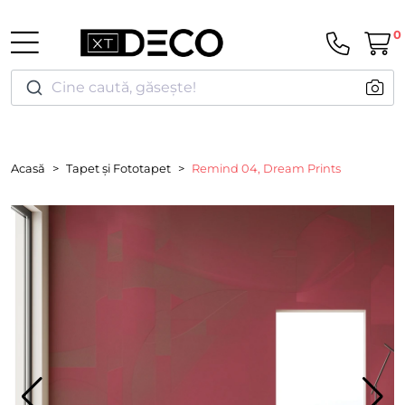
0
Cine caută, găsește!
Acasă
Tapet și Fototapet
Remind 04, Dream Prints