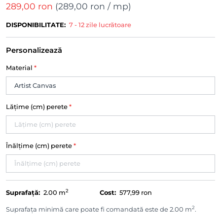
289,00 ron
(
289,00 ron
/ mp)
DISPONIBILITATE:
7 - 12 zile lucrătoare
Personalizează
Material
*
Lățime (cm) perete
*
Înălțime (cm) perete
*
2
Suprafață:
2.00
m
Cost:
577,99 ron
2
Suprafața minimă care poate fi comandată este de 2.00 m
.