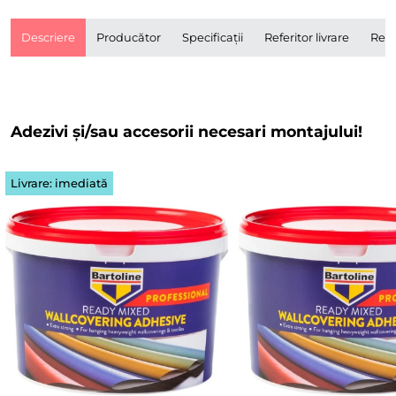
Descriere
Producător
Specificații
Referitor livrare
Rece
Adezivi și/sau accesorii necesari montajului!
Livrare: imediată