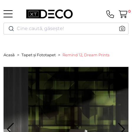
0
Cine caută, găsește!
Acasă
Tapet și Fototapet
Remind 12, Dream Prints