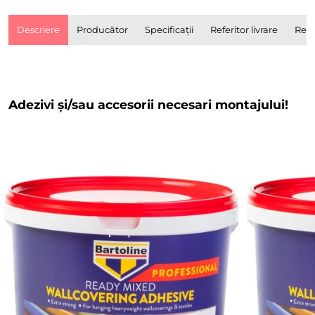
Descriere
Producător
Specificații
Referitor livrare
Rece
Adezivi și/sau accesorii necesari montajului!