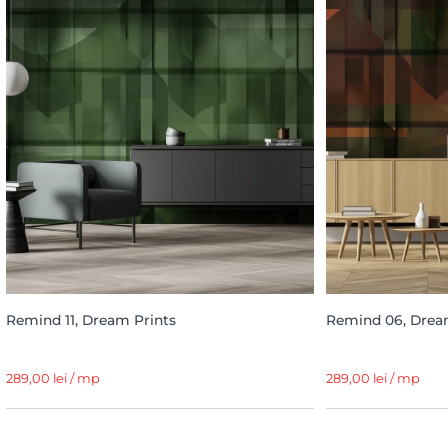
Remind 11, Dream Prints
Remind 06, Drea
289,00 lei / mp
289,00 lei / mp