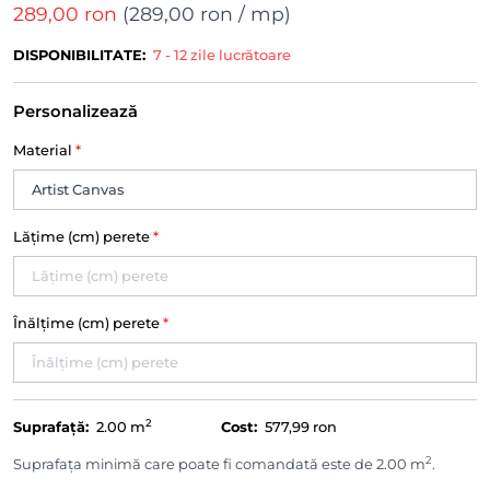
289,00 ron
(
289,00 ron
/ mp)
DISPONIBILITATE:
7 - 12 zile lucrătoare
Personalizează
Material
*
Lățime (cm) perete
*
Înălțime (cm) perete
*
2
Suprafață:
2.00
m
Cost:
577,99 ron
2
Suprafața minimă care poate fi comandată este de 2.00 m
.