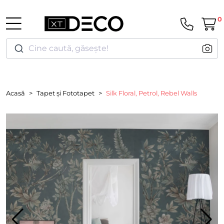
0
Cine caută, găsește!
Acasă
Tapet și Fototapet
Silk Floral, Petrol, Rebel Walls