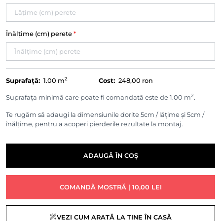
Înălțime (cm) perete
*
2
Suprafață:
1.00
m
Cost:
248,00 ron
2
Suprafața minimă care poate fi comandată este de 1.00 m
.
Te rugăm să adaugi la dimensiunile dorite 5cm / lățime și 5cm /
înălțime, pentru a acoperi pierderile rezultate la montaj.
ADAUGĂ ÎN COȘ
COMANDĂ MOSTRĂ | 10,00 LEI
VEZI CUM ARATĂ LA TINE ÎN CASĂ