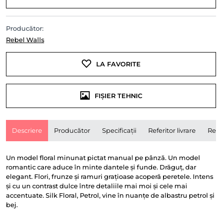
Producător:
Rebel Walls
LA FAVORITE
FIȘIER TEHNIC
Descriere
Producător
Specificații
Referitor livrare
Rece
Un model floral minunat pictat manual pe pânză. Un model
romantic care aduce în minte dantele și funde. Drăguț, dar
elegant. Flori, frunze și ramuri grațioase acoperă peretele. Intens
și cu un contrast dulce între detaliile mai moi și cele mai
accentuate. Silk Floral, Petrol, vine în nuanțe de albastru petrol și
bej.