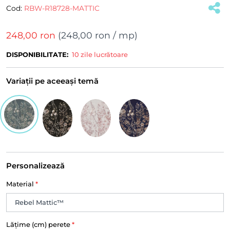
Cod:
RBW-R18728-MATTIC
248,00 ron
(
248,00 ron
/ mp)
DISPONIBILITATE:
10 zile lucrătoare
Variații pe aceeași temă
Personalizează
Material
*
Lățime (cm) perete
*