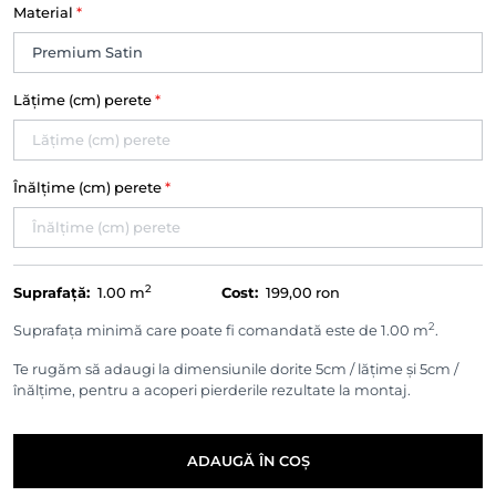
Material
*
Lățime (cm) perete
*
Înălțime (cm) perete
*
2
Suprafață:
1.00
m
Cost:
199,00 ron
2
Suprafața minimă care poate fi comandată este de 1.00 m
.
Te rugăm să adaugi la dimensiunile dorite 5cm / lățime și 5cm /
înălțime, pentru a acoperi pierderile rezultate la montaj.
ADAUGĂ ÎN COȘ