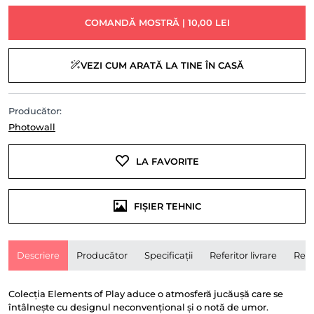
COMANDĂ MOSTRĂ | 10,00 LEI
VEZI CUM ARATĂ LA TINE ÎN CASĂ
Producător:
Photowall
LA FAVORITE
FIȘIER TEHNIC
Descriere
Producător
Specificații
Referitor livrare
Rece
Colecția Elements of Play aduce o atmosferă jucăușă care se
întâlnește cu designul neconvențional și o notă de umor.