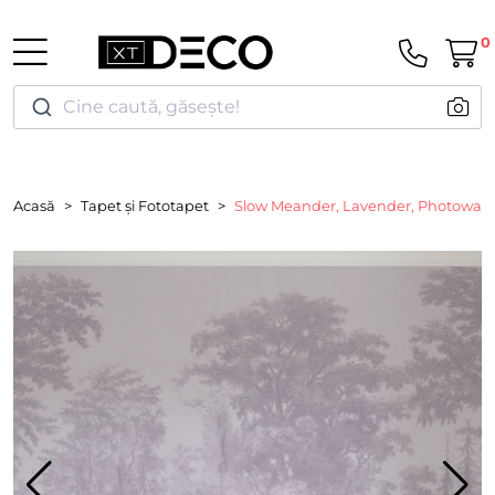
0
Cine caută, găsește!
Acasă
Tapet și Fototapet
Slow Meander, Lavender, Photowall