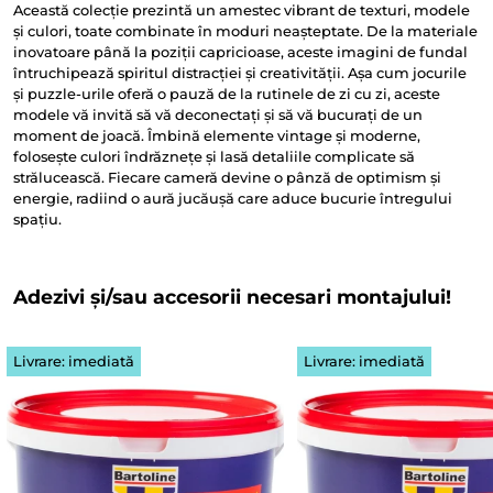
Această colecție prezintă un amestec vibrant de texturi, modele
și culori, toate combinate în moduri neașteptate. De la materiale
inovatoare până la poziții capricioase, aceste imagini de fundal
întruchipează spiritul distracției și creativității. Așa cum jocurile
și puzzle-urile oferă o pauză de la rutinele de zi cu zi, aceste
modele vă invită să vă deconectați și să vă bucurați de un
moment de joacă. Îmbină elemente vintage și moderne,
folosește culori îndrăznețe și lasă detaliile complicate să
strălucească. Fiecare cameră devine o pânză de optimism și
energie, radiind o aură jucăușă care aduce bucurie întregului
spațiu.
Adezivi și/sau accesorii necesari montajului!
Livrare: imediată
Livrare: imediată