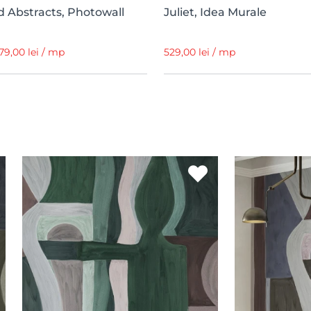
d Abstracts, Photowall
Juliet, Idea Murale
179,00 lei / mp
529,00 lei / mp