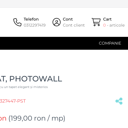
Telefon
Cont
Cart
0312297419
Cont client
0
- articole
COMPANIE
AT, PHOTOWALL
cu un tapet elegant și misterios
27447-PST
on
(
199,00 ron
/ mp)