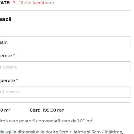
TATE:
7 - 12 zile lucrătoare
ează
perete
*
) perete
*
2
00
m
Cost:
199,00 ron
2
imă care poate fi comandată este de 1.00 m
.
augi la dimensiunile dorite 5cm / lățime și 5cm / înălțime,