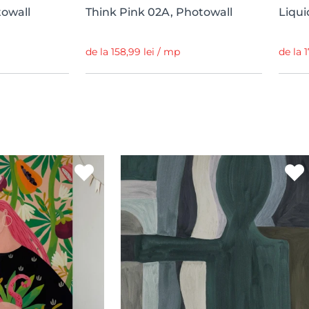
towall
Think Pink 02A, Photowall
Liqui
de la 158,99 lei / mp
de la 