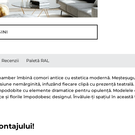
INI
Recenzii
Paletă RAL
 Chamber îmbină comori antice cu estetica modernă. Meșteșugul, c
asiune nemărginită, infuzând fiecare clipă cu prezență teatrală.
e împodobite cu elemente dramatice pentru opulență. Modelele 
și florile împodobesc designul. Învăluie-ți spațiul în aceast
ontajului!