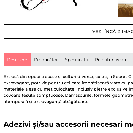
VEZI ÎNCĂ
2
IMAG
Descriere
Producător
Specificații
Referitor livrare
Extrasă din epoci trecute și culturi diverse, colecția Secret
extravagant, potrivit pentru cei care îmbrățișează viața cu p
materiale alese cu meticulozitate, inclusiv pietre exclusiv
covoare țesute somptuoase. Damascurile, formele geometrice 
atemporală și extravaganță atrăgătoare.
Adezivi și/sau accesorii necesari m