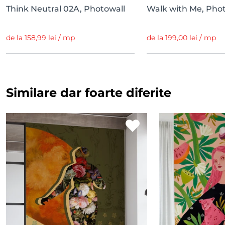
Think Neutral 02A, Photowall
Walk with Me, Pho
de la 158,99 lei / mp
de la 199,00 lei / mp
Similare dar foarte diferite