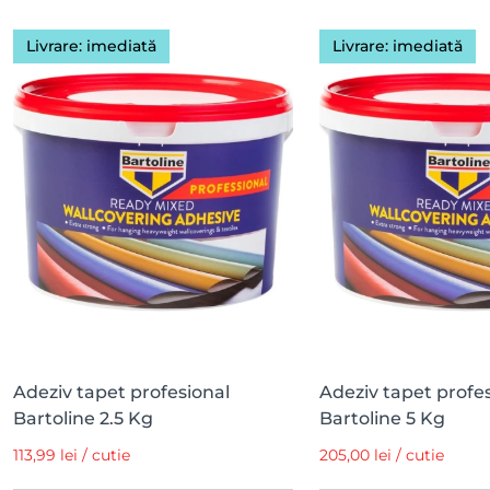
Livrare: imediată
Livrare: imediată
Adeziv tapet profesional
Adeziv tapet profe
Bartoline 2.5 Kg
Bartoline 5 Kg
113,99 lei / cutie
205,00 lei / cutie