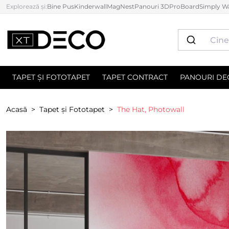
Explorează și:
Bine Pus
Kinderwall
MagNest
Panouri 3D
ProBoard
Simply Wa
TAPET ȘI FOTOTAPET
TAPET CONTRACT
PANOURI DE
Acasă
Tapet și Fototapet
The Hat, Photowall