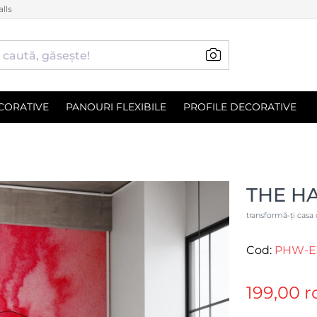
lls
CORATIVE
PANOURI FLEXIBILE
PROFILE DECORATIVE
THE H
transformă-ți casa 
Cod:
PHW-E3
199,00 r