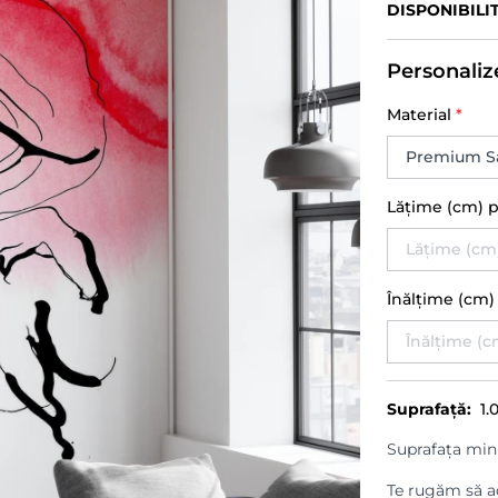
DISPONIBILI
Personaliz
Material
*
Lățime (cm) 
Înălțime (cm
Suprafață:
1.
Suprafața min
Te rugăm să ad