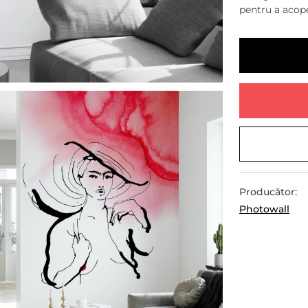
pentru a acope
Producător:
Photowall