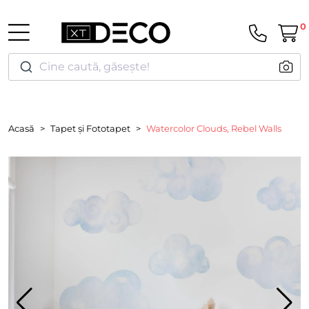
0
Cine caută, găsește!
Acasă
Tapet și Fototapet
Watercolor Clouds, Rebel Walls