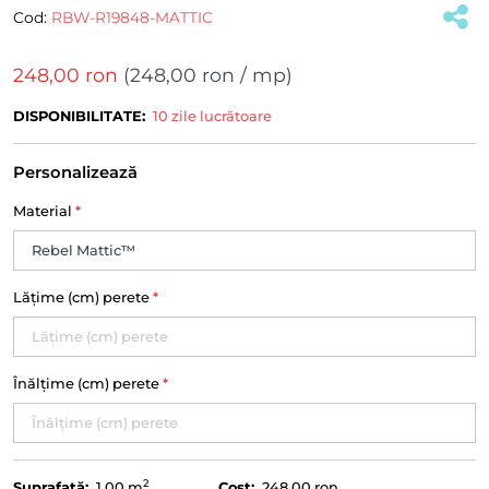
Cod:
RBW-R19848-MATTIC
248,00 ron
(
248,00 ron
/ mp)
DISPONIBILITATE:
10 zile lucrătoare
Personalizează
Material
*
Lățime (cm) perete
*
Înălțime (cm) perete
*
2
Suprafață:
1.00
m
Cost:
248,00 ron