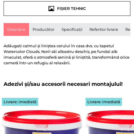
FIȘIER TEHNIC
Descriere
Producător
Specificații
Referitor livrare
Rece
Adăugați calmul și liniștea cerului în casa dvs. cu tapetul
Watercolor Clouds. Norii săi albastru deschis, pe fundal alb
imaculat, oferă o atmosferă senină și liniștită, transformând orice
cameră într-un refugiu al relaxării.
Adezivi și/sau accesorii necesari montajului!
Livrare: imediată
Livrare: imediată