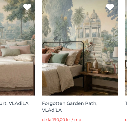
urt, VLAdiLA
Forgotten Garden Path,
VLAdiLA
de la 190,00 lei / mp
d