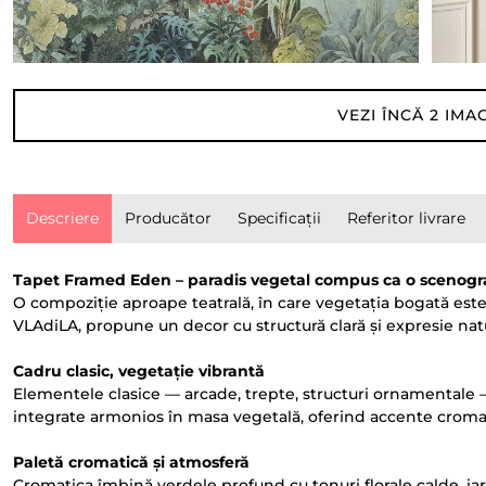
VEZI ÎNCĂ
2
IMAG
Descriere
Producător
Specificații
Referitor livrare
Tapet Framed Eden – paradis vegetal compus ca o scenogra
O compoziție aproape teatrală, în care vegetația bogată este
VLAdiLA, propune un decor cu structură clară și expresie natu
Cadru clasic, vegetație vibrantă
Elementele clasice — arcade, trepte, structuri ornamentale — c
integrate armonios în masa vegetală, oferind accente cromat
Paletă cromatică și atmosferă
Cromatica îmbină verdele profund cu tonuri florale calde, iar