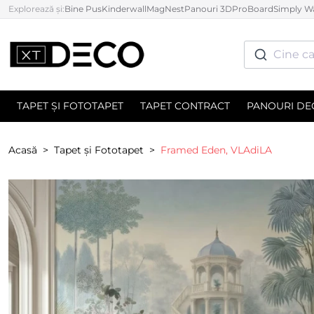
Explorează și:
Bine Pus
Kinderwall
MagNest
Panouri 3D
ProBoard
Simply Wa
Cine ca
TAPET ȘI FOTOTAPET
TAPET CONTRACT
PANOURI DE
Acasă
Tapet și Fototapet
Framed Eden, VLAdiLA