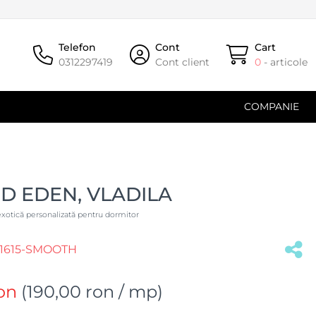
Telefon
Cont
Cart
0312297419
Cont client
0
- articole
COMPANIE
D EDEN, VLADILA
exotică personalizată pentru dormitor
1615-SMOOTH
on
(
190,00 ron
/ mp)