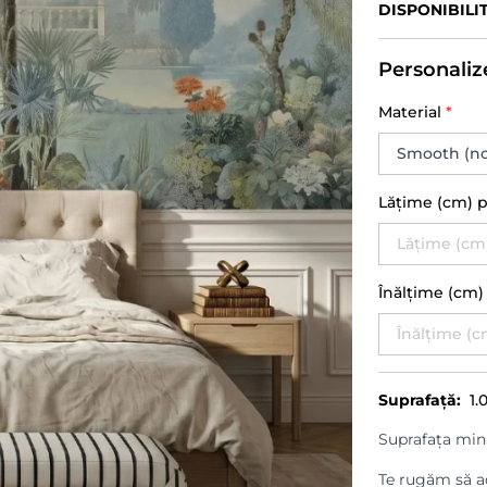
DISPONIBILI
Personaliz
Material
*
Lățime (cm) 
Înălțime (cm
Suprafață:
1.
Suprafața min
Te rugăm să ad