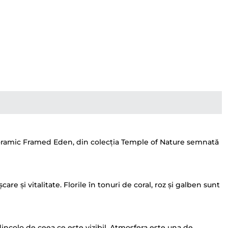
panoramic Framed Eden, din colecția Temple of Nature semnată
e și vitalitate. Florile în tonuri de coral, roz și galben sunt
dincolo de ceea ce este vizibil. Atmosfera este una de