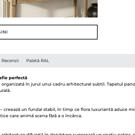
INI
Recenzii
Paletă RAL
fie perfectă
 organizată în jurul unui cadru arhitectural subtil. Tapetul 
rală.
reează un fundal stabil, în timp ce flora luxuriantă aduce mișcar
ice care animă scena fără a o încărca.
 arhitectura difuzată în depărtare sugerează un spațiu extins, 