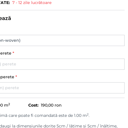
TATE:
7 - 12 zile lucrătoare
ează
perete
*
) perete
*
2
00
m
Cost:
190,00 ron
2
imă care poate fi comandată este de 1.00 m
.
augi la dimensiunile dorite 5cm / lățime și 5cm / înălțime,