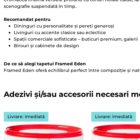
scenografie suspendată în timp.
Recomandat pentru
Dininguri cu personalitate și pereți generoși
Livinguri cu accente clasice sau eclectice
Spații comerciale sofisticate – buticuri premium, galerii
Birouri și cabinete de design
De ce să alegi tapetul Framed Eden
Framed Eden oferă echilibrul perfect între compoziție și natu
Adezivi și/sau accesorii necesari m
Livrare: imediată
Livrare: imediată