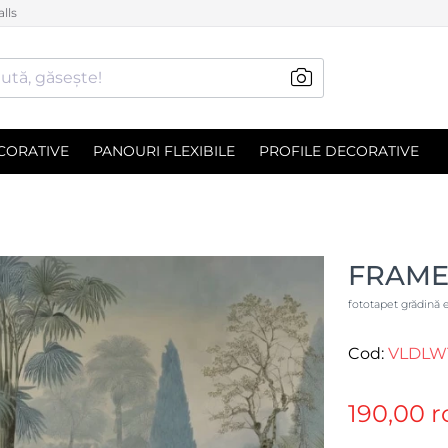
lls
ută, găsește!
CORATIVE
PANOURI FLEXIBILE
PROFILE DECORATIVE
FRAME
fototapet grădină 
Cod:
VLDLW
190,00 r