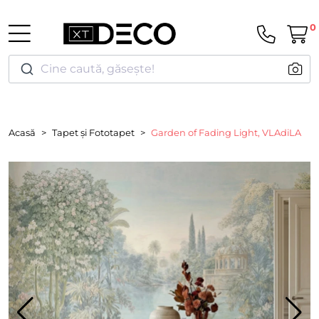
0
Cine caută, găsește!
Acasă
Tapet și Fototapet
Garden of Fading Light, VLAdiLA