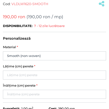
Cod:
VLDLW1620-SMOOTH
190,00 ron
(
190,00 ron
/ mp)
DISPONIBILITATE:
7 - 12 zile lucrătoare
Personalizează
Material
*
Lățime (cm) perete
*
Înălțime (cm) perete
*
2
Suprafață:
1.00
m
Cost:
190,00 ron