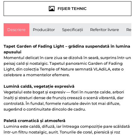
FIȘIER TEHNIC
Descriere
Producător
Specificații
Referitor livrare
Rece
Tapet Garden of Fading Light – grădina suspendată în lumina
apusului
Momentul delicat în care ziua se dizolvă în seară, surprins într-un
peisaj cald și nostalgic. Tapetul panoramic Garden of Fading
Light, din colecția Temple of Nature semnată VLAdiLA, este o
celebrare a momentelor efemere.
Lumină caldă, vegetație expresivă
Vegetalul este bogat și expresiv — flori în nuanțe calde, arbori
înalți și straturi dense de frunziș creează o scenă vibrantă, dar
controlată. În fundal, formele naturale devin tot mai difuze,
sugerând o continuitate dincolo de cadru.
Paletă cromatică și atmosferă
Lumina este caldă, difuză, iar întreaga compoziție pare scăldată
într-un filtru nostalgic, aurit. Tonurile de coral, piersică și roz