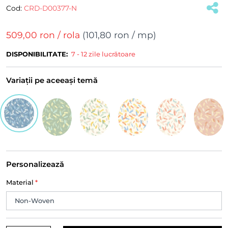
Cod:
CRD-D00377-N
509,00 ron
/ rola
(
101,80 ron
/ mp)
DISPONIBILITATE:
7 - 12 zile lucrătoare
Variații pe aceeași temă
Personalizează
Material
*