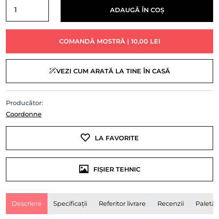
ADAUGĂ ÎN COȘ
COMANDĂ MOSTRĂ | 10,00 LEI
VEZI CUM ARATĂ LA TINE ÎN CASĂ
Producător:
Coordonne
LA FAVORITE
FIȘIER TEHNIC
Descriere
Specificații
Referitor livrare
Recenzii
Paletă