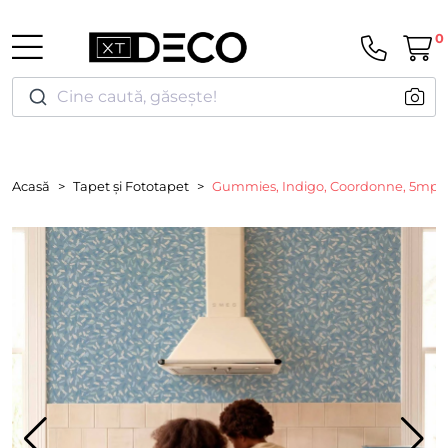
0
Cine caută, găsește!
Acasă
Tapet și Fototapet
Gummies, Indigo, Coordonne, 5mp / 