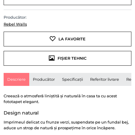
Producător:
Rebel Walls
LA FAVORITE
FIȘIER TEHNIC
Descriere
Producător
Specificații
Referitor livrare
Rece
Creează o atmosferă liniștită și naturală în casa ta cu acest
fototapet elegant.
Design natural
Imprimeul delicat cu frunze verzi, suspendate pe un fundal bej,
aduce un strop de natură și prospețime în orice încăpere.