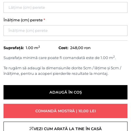
Înălțime (cm) perete
*
2
Suprafață:
1.00
m
Cost:
248,00 ron
2
Suprafața minimă care poate fi comandată este de 1.00 m
.
Te rugăm să adaugi la dimensiunile dorite 5cm / lățime și 5cm /
înălțime, pentru a acoperi pierderile rezultate la montaj.
ADAUGĂ ÎN COȘ
COMANDĂ MOSTRĂ | 10,00 LEI
VEZI CUM ARATĂ LA TINE ÎN CASĂ