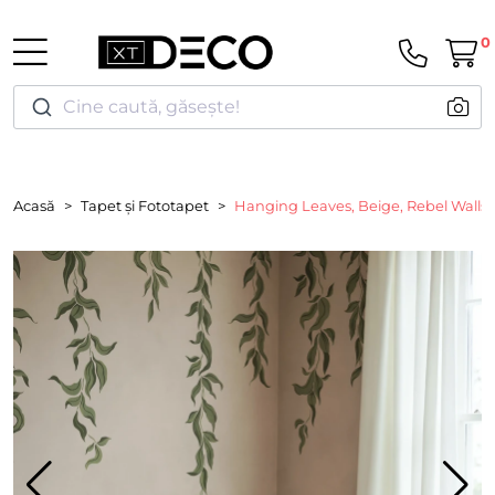
0
Cine caută, găsește!
Acasă
Tapet și Fototapet
Hanging Leaves, Beige, Rebel Walls