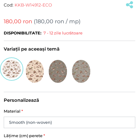
Cod:
KKB-W14912-ECO
180,00 ron
(
180,00 ron
/ mp)
DISPONIBILITATE:
7 - 12 zile lucrătoare
Variații pe aceeași temă
Personalizează
Material
*
Lățime (cm) perete
*