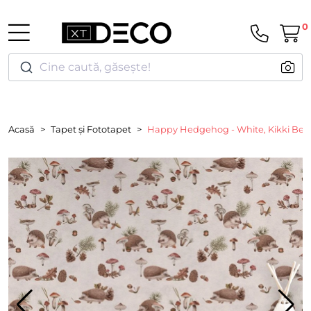
0
Cine caută, găsește!
Acasă
Tapet și Fototapet
Happy Hedgehog - White, Kikki Bell