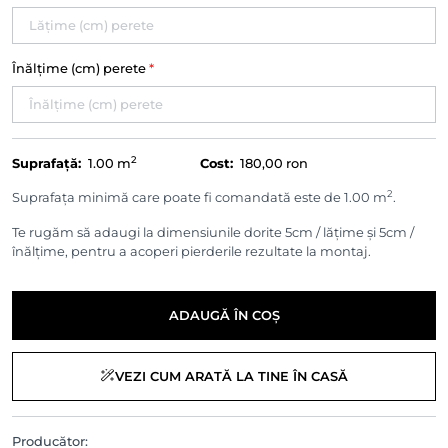
Înălțime (cm) perete
*
2
Suprafață:
1.00
m
Cost:
180,00 ron
2
Suprafața minimă care poate fi comandată este de 1.00 m
.
Te rugăm să adaugi la dimensiunile dorite 5cm / lățime și 5cm /
înălțime, pentru a acoperi pierderile rezultate la montaj.
ADAUGĂ ÎN COȘ
VEZI CUM ARATĂ LA TINE ÎN CASĂ
Producător: