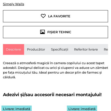
Simply Walls
LA FAVORITE
FIȘIER TEHNIC
Descriere
Producător
Specificații
Referitor livrare
Rece
Creează o atmosferă magică în camera copilului cu acest tapet
adorabil. Designul delicat cu arici și ciuperci va aduce un zâmbet
pe fața micuțului tău. Ideal pentru un decor plin de farmec și
căldură.
Adezivi și/sau accesorii necesari montajului!
Livrare: imediată
Livrare: imediată