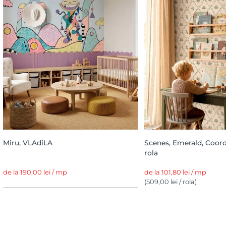
Miru, VLAdiLA
Scenes, Emerald, Coor
rola
de la 190,00 lei / mp
de la 101,80 lei / mp
(509,00 lei / rola)