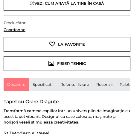
VEZI CUM ARATĂ LA TINE ÎN CASĂ
Producător:
Coordonne
LA FAVORITE
FIȘIER TEHNIC
Descriere
Specificații
Referitor livrare
Recenzii
Paletă
Tapet cu Orare Drăguțe
Transformă camera copiilor într-un univers plin de imaginație cu
acest tapet vibrant. Designul cu case colorate, mașinuțe și
norișori veseli stimulează creativitatea.
Stil Modern și Vesel