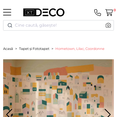
0
Cine caută, găsește!
Acasă
Tapet și Fototapet
Hometown, Lilac, Coordonne