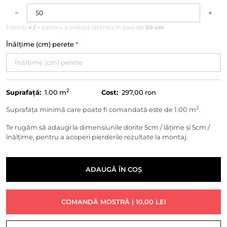
−
+
Folosiți
+ / −
pentru a selecta lățimea în pași de
50 cm
Înălțime (cm) perete
*
2
Suprafață:
1.00
m
Cost:
297,00 ron
2
Suprafața minimă care poate fi comandată este de 1.00 m
.
Te rugăm să adaugi la dimensiunile dorite 5cm / lățime și 5cm /
înălțime, pentru a acoperi pierderile rezultate la montaj.
ADAUGĂ ÎN COȘ
COMANDĂ MOSTRĂ | 10,00 LEI