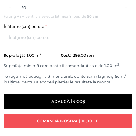
−
+
Folosiți
+ / −
pentru a selecta lățimea în pași de
50 cm
Înălțime (cm) perete
*
2
Suprafață:
1.00
m
Cost:
286,00 ron
2
Suprafața minimă care poate fi comandată este de 1.00 m
.
Te rugăm să adaugi la dimensiunile dorite 5cm / lățime și 5cm /
înălțime, pentru a acoperi pierderile rezultate la montaj.
ADAUGĂ ÎN COȘ
COMANDĂ MOSTRĂ | 10,00 LEI