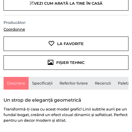
VEZI CUM ARATĂ LA TINE ÎN CASĂ
Producător:
Coordonne
LA FAVORITE
FIȘIER TEHNIC
Descriere
Specificații
Referitor livrare
Recenzii
Paletă
Un strop de eleganță geometrică
Transformă-ți casa cu acest model grafic! Linii subtile aurii pe un
fundal bogat, creând un efect vizual dinamic și sofisticat. Perfect
pentru un decor modern și stilat.