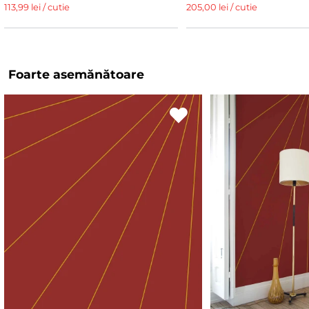
113,99 lei / cutie
205,00 lei / cutie
Foarte asemănătoare