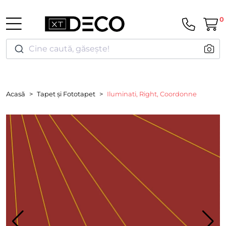
0
Cine caută, găsește!
Acasă
Tapet și Fototapet
Iluminati, Right, Coordonne