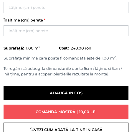
Înălțime (cm) perete
*
2
Suprafață:
1.00
m
Cost:
248,00 ron
2
Suprafața minimă care poate fi comandată este de 1.00 m
.
Te rugăm să adaugi la dimensiunile dorite 5cm / lățime și 5cm /
înălțime, pentru a acoperi pierderile rezultate la montaj.
ADAUGĂ ÎN COȘ
COMANDĂ MOSTRĂ | 10,00 LEI
VEZI CUM ARATĂ LA TINE ÎN CASĂ