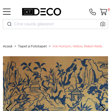
0
Cine caută, găsește!
Acasă
Tapet și Fototapet
Ink Horizon, Yellow, Rebel Walls