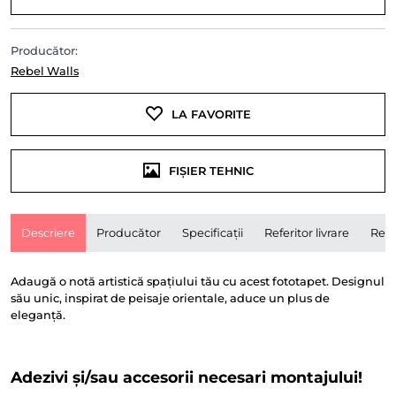
Producător:
Rebel Walls
LA FAVORITE
FIȘIER TEHNIC
Descriere
Producător
Specificații
Referitor livrare
Rece
Adaugă o notă artistică spațiului tău cu acest fototapet. Designul
său unic, inspirat de peisaje orientale, aduce un plus de
eleganță.
Adezivi și/sau accesorii necesari montajului!