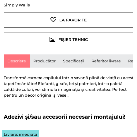
Simply Walls
LA FAVORITE
FIȘIER TEHNIC
Descriere
Producător
Specificații
Referitor livrare
Rece
Transformă camera copilului într-o savană plină de viață cu acest
tapet încântător! Elefanți, girafe, lei și palmieri, într-o paletă
caldă de culori, vor stimula imaginația și creativitatea. Perfect
pentru un decor original și vesel.
Adezivi și/sau accesorii necesari montajului!
Livrare: imediată