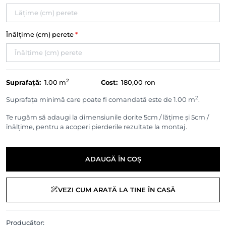
Înălțime (cm) perete
*
2
Suprafață:
1.00
m
Cost:
180,00 ron
2
Suprafața minimă care poate fi comandată este de 1.00 m
.
Te rugăm să adaugi la dimensiunile dorite 5cm / lățime și 5cm /
înălțime, pentru a acoperi pierderile rezultate la montaj.
ADAUGĂ ÎN COȘ
VEZI CUM ARATĂ LA TINE ÎN CASĂ
Producător: