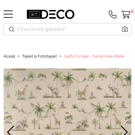
0
Cine caută, găsește!
Acasă
Tapet și Fototapet
Joyful Jungle - Sand, Kikki Belle