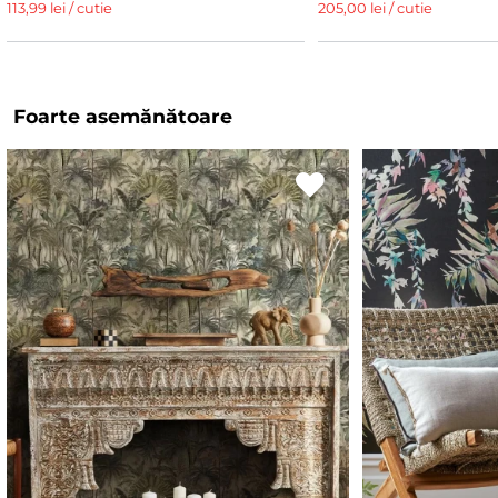
113,99 lei / cutie
205,00 lei / cutie
Foarte asemănătoare