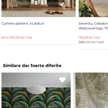
Cythera pattern, VLAdiLA
Serenity, Celadon
Wallcoverings, 7m
de la 190,00 lei / mp
125,09 lei / mp
(880,00 lei / rola)
Similare dar foarte diferite