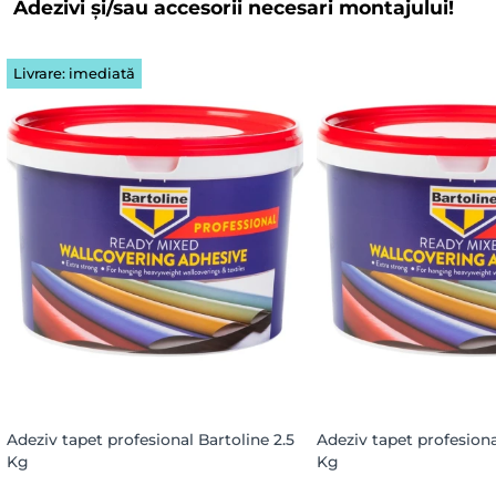
Adezivi și/sau accesorii necesari montajului!
Livrare: imediată
Adeziv tapet profesional Bartoline 2.5
Adeziv tapet profesiona
Kg
Kg