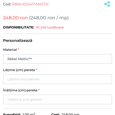
Cod:
RBW-R22417-MATTIC
248,00 ron
(
248,00 ron
/ mp)
DISPONIBILITATE:
10 zile lucrătoare
Personalizează
Material
*
Lățime (cm) perete
*
Înălțime (cm) perete
*
2
Suprafață:
1.00
m
Cost:
248,00 ron