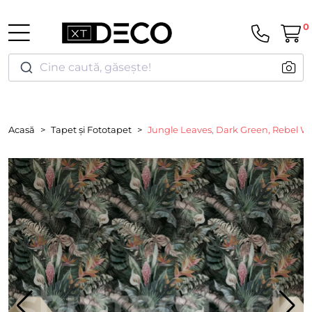
0
Cine caută, găsește!
Acasă
Tapet și Fototapet
Jungle Leaves, Dark Green, Rebel Wa