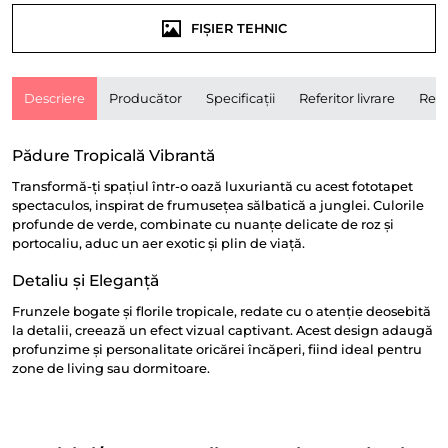
FIȘIER TEHNIC
Descriere
Producător
Specificații
Referitor livrare
Rece
Pădure Tropicală Vibrantă
Transformă-ți spațiul într-o oază luxuriantă cu acest fototapet
spectaculos, inspirat de frumusețea sălbatică a junglei. Culorile
profunde de verde, combinate cu nuanțe delicate de roz și
portocaliu, aduc un aer exotic și plin de viață.
Detaliu și Eleganță
Frunzele bogate și florile tropicale, redate cu o atenție deosebită
la detalii, creează un efect vizual captivant. Acest design adaugă
profunzime și personalitate oricărei încăperi, fiind ideal pentru
zone de living sau dormitoare.