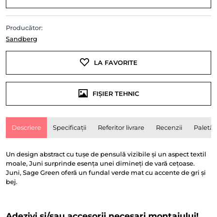
Producător:
Sandberg
LA FAVORITE
FIȘIER TEHNIC
Descriere
Specificații
Referitor livrare
Recenzii
Paletă
Un design abstract cu tușe de pensulă vizibile și un aspect textil
moale, Juni surprinde esența unei dimineți de vară cețoase.
Juni, Sage Green oferă un fundal verde mat cu accente de gri și
bej.
Adezivi și/sau accesorii necesari montajului!