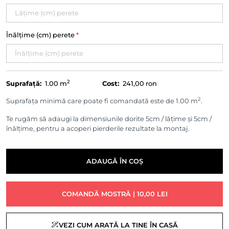
Înălțime (cm) perete
*
2
Suprafață:
1.00
m
Cost:
241,00 ron
2
Suprafața minimă care poate fi comandată este de 1.00 m
.
Te rugăm să adaugi la dimensiunile dorite 5cm / lățime și 5cm /
înălțime, pentru a acoperi pierderile rezultate la montaj.
ADAUGĂ ÎN COȘ
COMANDĂ MOSTRĂ | 10,00 LEI
VEZI CUM ARATĂ LA TINE ÎN CASĂ