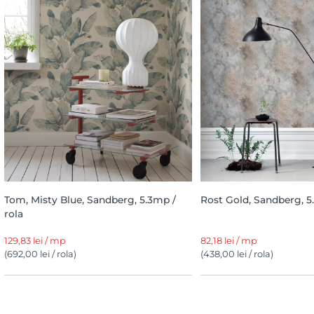
Tom, Misty Blue, Sandberg, 5.3mp /
Rost Gold, Sandberg, 5
rola
129,83 lei / mp
82,18 lei / mp
(692,00 lei / rola)
(438,00 lei / rola)