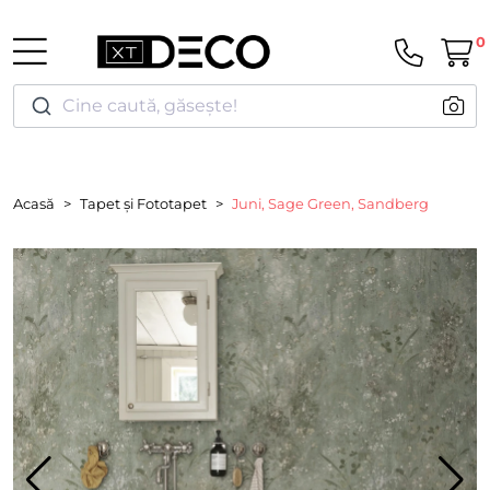
0
Cine caută, găsește!
Acasă
Tapet și Fototapet
Juni, Sage Green, Sandberg