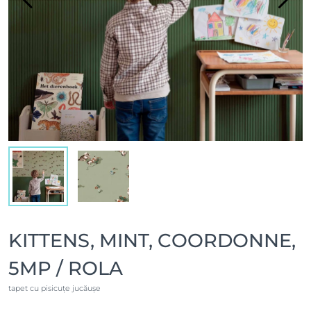
KITTENS, MINT, COORDONNE,
5MP / ROLA
tapet cu pisicuțe jucăușe