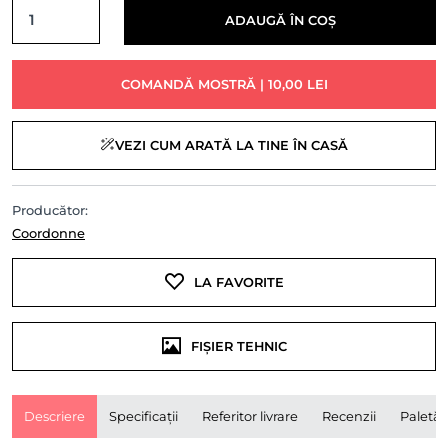
ADAUGĂ ÎN COȘ
COMANDĂ MOSTRĂ | 10,00 LEI
VEZI CUM ARATĂ LA TINE ÎN CASĂ
Producător:
Coordonne
LA FAVORITE
FIȘIER TEHNIC
Descriere
Specificații
Referitor livrare
Recenzii
Paletă