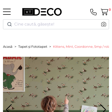
0
Cine caută, găsește!
Acasă
Tapet și Fototapet
Kittens, Mint, Coordonne, 5mp / rola