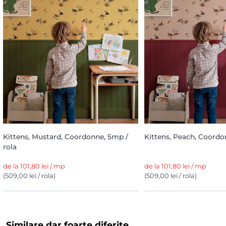
Kittens, Mustard, Coordonne, 5mp /
Kittens, Peach, Coordo
rola
de la 101,80 lei / mp
de la 101,80 lei / mp
(509,00 lei / rola)
(509,00 lei / rola)
Similare dar foarte diferite