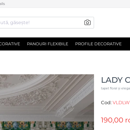
lls
ută, găsește!
CORATIVE
PANOURI FLEXIBILE
PROFILE DECORATIVE
LADY 
tapet floral și eleg
Cod:
VLDLW
190,00 r