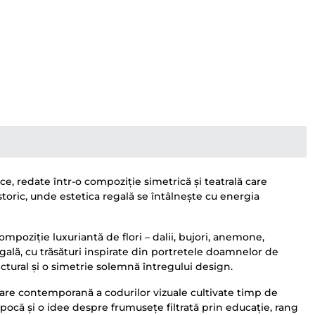
ce, redate într-o compoziție simetrică și teatrală care
toric, unde estetica regală se întâlnește cu energia
mpoziție luxuriantă de flori – dalii, bujori, anemone,
regală, cu trăsături inspirate din portretele doamnelor de
ectural și o simetrie solemnă întregului design.
retare contemporană a codurilor vizuale cultivate timp de
epocă și o idee despre frumusețe filtrată prin educație, rang