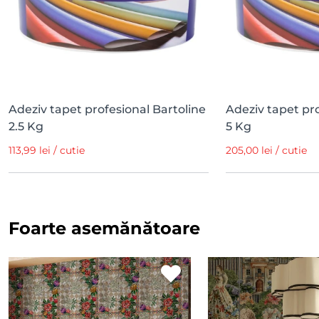
Adeziv tapet profesional Bartoline
Adeziv tapet pro
2.5 Kg
5 Kg
113,99 lei / cutie
205,00 lei / cutie
Foarte asemănătoare