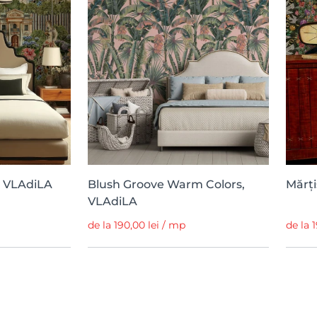
, VLAdiLA
Blush Groove Warm Colors,
Mărți
VLAdiLA
de la 190,00 lei / mp
de la 