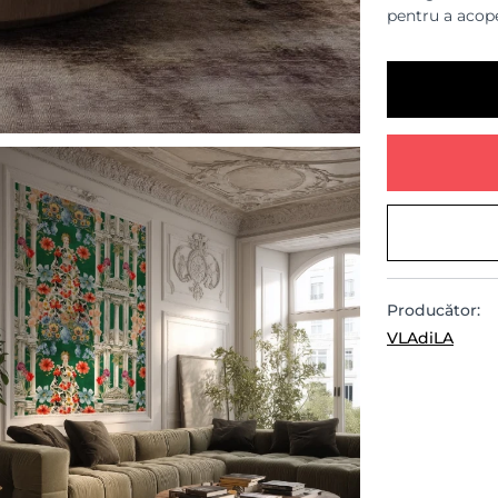
pentru a acope
Producător:
VLAdiLA