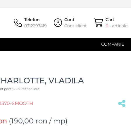
Telefon
Cont
Cart
0312297419
Cont client
0
- articole
COMPANIE
CHARLOTTE, VLADILA
ant pentru un interior unic
1370-SMOOTH
on
(
190,00 ron
/ mp)