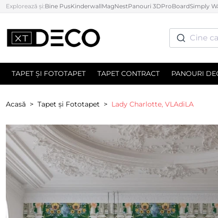
Explorează și:
Bine Pus
Kinderwall
MagNest
Panouri 3D
ProBoard
Simply Wa
Cine ca
TAPET ȘI FOTOTAPET
TAPET CONTRACT
PANOURI DE
Acasă
Tapet și Fototapet
Lady Charlotte, VLAdiLA