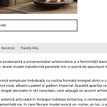
INI
Recenzii
Paletă RAL
 exuberantă a ornamentației aristocratice și a feminității baro
e. Acest model transformă peretele într-o scenă de spectacol is
minină somptuos îmbrăcată, cu rochia formată integral dintr-o co
, roz corai, albastru pastel și galben imperial. Această apariție 
e, bogat decorate în stil neoclasic, care adaugă un accent arhit
 estetică articulată în limbajul nobleței britanice, o reinterp
rnamentală vie, în care fiecare model evocă un nume, un loc, o 