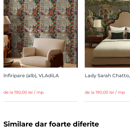
înfiripare (alb), VLAdiLA
Lady Sarah Chatto
de la 190,00 lei / mp
de la 190,00 lei / mp
Similare dar foarte diferite