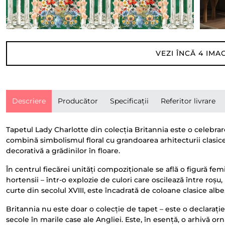
VEZI ÎNCĂ
4
IMAG
Descriere
Producător
Specificații
Referitor livrare
Tapetul Lady Charlotte din colecția Britannia este o celebrare
combină simbolismul floral cu grandoarea arhitecturii clasic
decorativă a grădinilor în floare.
În centrul fiecărei unități compoziționale se află o figură fe
hortensii – într-o explozie de culori care oscilează între roșu
curte din secolul XVIII, este încadrată de coloane clasice alb
Britannia nu este doar o colecție de tapet – este o declarație
secole în marile case ale Angliei. Este, în esență, o arhivă o