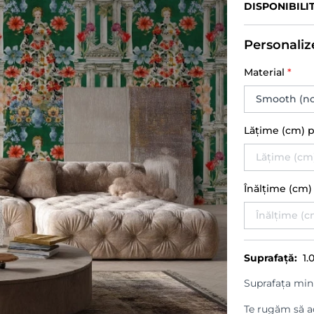
DISPONIBILI
Personaliz
Material
*
Lățime (cm) 
Înălțime (cm
Suprafață:
1.
Suprafața min
Te rugăm să ad