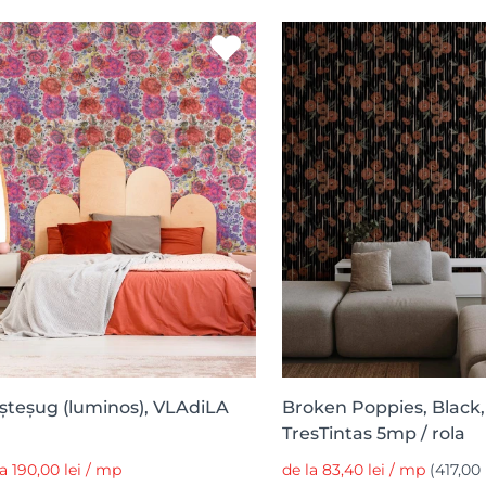
șteșug (luminos), VLAdiLA
Broken Poppies, Black,
TresTintas 5mp / rola
la 190,00 lei / mp
de la 83,40 lei / mp
(417,00 