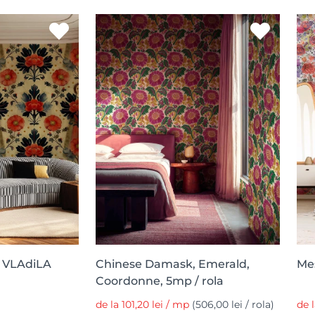
, VLAdiLA
Chinese Damask, Emerald,
Me
Coordonne, 5mp / rola
de la 101,20 lei / mp
(506,00 lei / rola)
de 