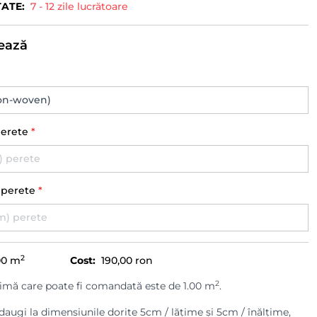
TATE:
7 - 12 zile lucrătoare
ează
perete
*
) perete
*
2
00
m
Cost:
190,00 ron
2
imă care poate fi comandată este de 1.00 m
.
augi la dimensiunile dorite 5cm / lățime și 5cm / înălțime,