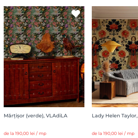
Mărțișor (verde), VLAdiLA
Lady Helen Taylor
de la 190,00 lei / mp
de la 190,00 lei / mp