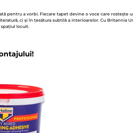
eată pentru a vorbi. Fiecare tapet devine o voce care rosteșt
 literatură, ci și în țesătura subtilă a interioarelor. Cu Britann
pațiul locuit.
ontajului!