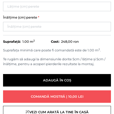
Înălțime (cm) perete
*
2
Suprafață:
1.00
m
Cost:
248,00 ron
2
Suprafața minimă care poate fi comandată este de 1.00 m
.
Te rugăm să adaugi la dimensiunile dorite 5cm / lățime și 5cm /
înălțime, pentru a acoperi pierderile rezultate la montaj.
ADAUGĂ ÎN COȘ
COMANDĂ MOSTRĂ | 10,00 LEI
VEZI CUM ARATĂ LA TINE ÎN CASĂ