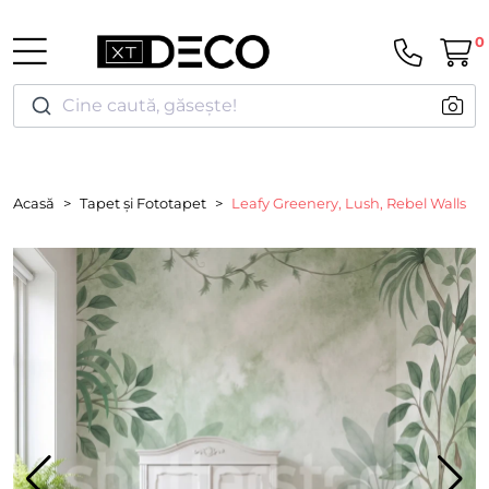
0
Cine caută, găsește!
Acasă
Tapet și Fototapet
Leafy Greenery, Lush, Rebel Walls