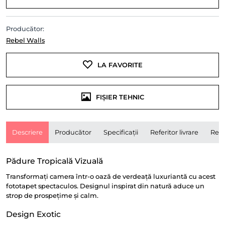
Producător:
Rebel Walls
LA FAVORITE
FIȘIER TEHNIC
Descriere
Producător
Specificații
Referitor livrare
Rece
Pădure Tropicală Vizuală
Transformați camera într-o oază de verdeață luxuriantă cu acest
fototapet spectaculos. Designul inspirat din natură aduce un
strop de prospețime și calm.
Design Exotic